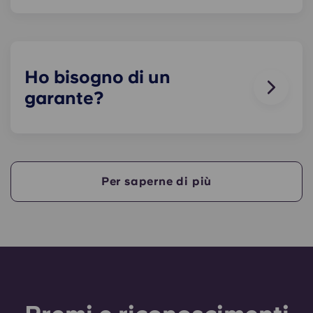
Amiamo gli animali, ma per il loro benessere e per
rispetto degli altri residenti che, ad esempio,
potrebbero soffrire di allergie, non è consentito
tenere animali all’interno dei nostri edifici.
Ho bisogno di un
garante?
Sì, se paghi l'alloggio a rate, ti servirà un garante
che assicuri che tu sia in grado di effettuare i
pagamenti entro i termini previsti.
Per saperne di più
Un garante si assumerà la responsabilità di
effettuare i pagamenti per tuo conto qualora tu
non fossi in grado di farlo, per qualsiasi motivo.
Se hai difficoltà a pagare una rata, ti preghiamo
di rivolgerti prima al nostro team di assistenza: il
ricorso al garante avverrà solo come ultima
risorsa.