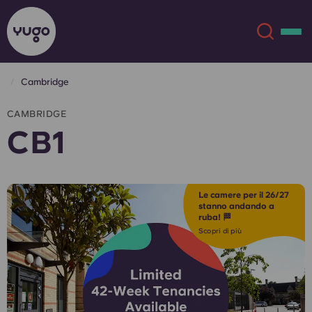
Cambridge
Chi siamo
English (GB)
CAMBRIDGE
CB1
English (US)
Sedi
Chinese
Español
Altro
Le camere per il 26/27
stanno andando a
ruba! 🏁
Català
Deutsch
Scopri di più
Italian
French
Account
Lingua
Portuguese