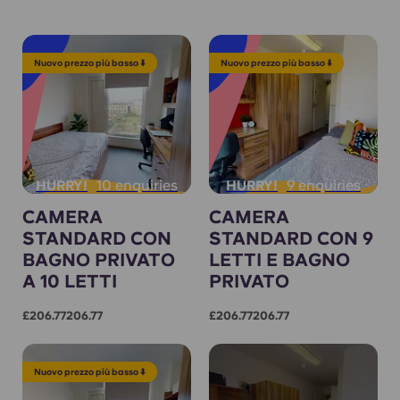
Nuovo prezzo più basso ⬇️
Nuovo prezzo più basso ⬇️
10 enquiries
9 enquiries
HURRY!
HURRY!
CAMERA
CAMERA
STANDARD CON
STANDARD CON 9
BAGNO PRIVATO
LETTI E BAGNO
A 10 LETTI
PRIVATO
£206.77206.77
£206.77206.77
Nuovo prezzo più basso ⬇️