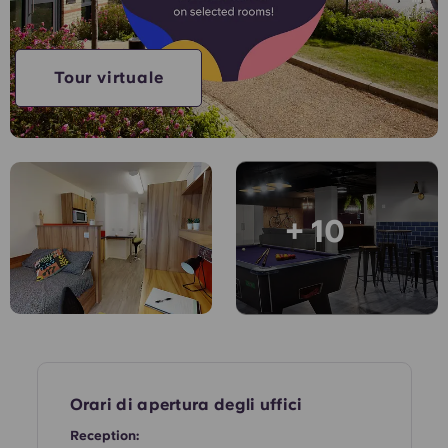
English (GB)
Seleziona un paese
Prenota ora
Seleziona una città
English (US)
Tour virtuale
Seleziona una residenza
Chinese
Accedi
Español
+ 10
Català
Deutsch
Italian
French
Orari di apertura degli uffici
Reception: