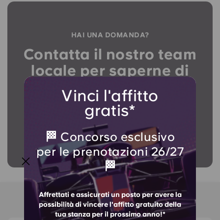
HAI UNA DOMANDA?
Contatta il nostro team
locale per saperne di
più!
Vinci l'affitto
gratis*
Contattaci
🏁 Concorso esclusivo
per le prenotazioni 26/27
🏁
Affrettati e assicurati un posto per avere la
Nei dintorni di CB1
possibilità di vincere l'affitto gratuito della
tua stanza per il prossimo anno!*