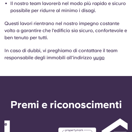
English (GB)
Seleziona un paese
Il nostro team lavorerà nel modo più rapido e sicuro
Prenota ora
possibile per ridurre al minimo i disagi.
Seleziona una città
English (US)
Questi lavori rientrano nel nostro impegno costante
Seleziona una residenza
volto a garantire che l'edificio sia sicuro, confortevole e
Chinese
ben tenuto per tutti.
Accedi
In caso di dubbi, vi preghiamo di contattare il team
Español
responsabile degli immobili all'indirizzo
yugo
Català
Deutsch
Premi e riconoscimenti
Italian
French