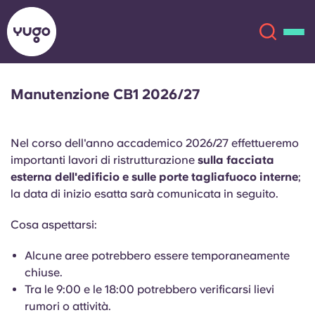
Manutenzione CB1 2026/27
Chi siamo
English (GB)
Nel corso dell'anno accademico 2026/27 effettueremo
English (US)
Sedi
importanti lavori di ristrutturazione
sulla facciata
esterna dell'edificio e sulle porte tagliafuoco interne
;
Chinese
Español
Altro
la data di inizio esatta sarà comunicata in seguito.
Cosa aspettarsi:
Català
Deutsch
Alcune aree potrebbero essere temporaneamente
Italian
French
chiuse.
Tra le 9:00 e le 18:00 potrebbero verificarsi lievi
Account
Lingua
Portuguese
rumori o attività.