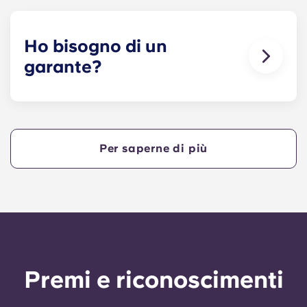
potrebbero soffrire di allergie, non è consentito
tenere animali all’interno dei nostri edifici.
Ho bisogno di un
garante?
Sì, se paghi l'alloggio a rate, ti servirà un garante
che assicuri che tu sia in grado di effettuare i
pagamenti entro i termini previsti.
Per saperne di più
Un garante si assumerà la responsabilità di
effettuare i pagamenti per tuo conto qualora tu
non fossi in grado di farlo, per qualsiasi motivo.
Se hai difficoltà a pagare una rata, ti preghiamo
di rivolgerti prima al nostro team di assistenza: il
ricorso al garante avverrà solo come ultima
risorsa.
Premi e riconoscimenti