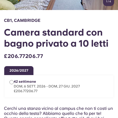
1
/
4
English (GB)
Seleziona un paese
Prenota ora
Seleziona una città
English (US)
CB1, CAMBRIDGE
Seleziona una residenza
Camera standard con
Chinese
Accedi
bagno privato a 10 letti
Español
£206.77206.77
Català
2026/2027
Deutsch
42 settimane
DOM, 6 SETT. 2026 - DOM, 27 GIU. 2027
Italian
£206.77206.77
French
Cerchi una stanza vicino al campus che non ti costi un
occhio della testa? Abbiamo quello che fa per te!