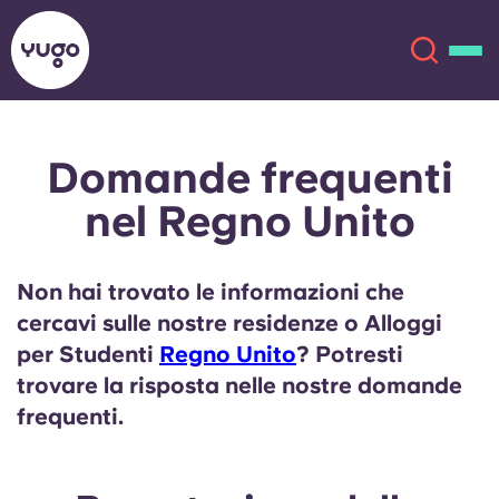
Domande frequenti
Chi siamo
English (GB)
nel Regno Unito
English (US)
Sedi
Non hai trovato le informazioni che
Chinese
Español
Altro
cercavi sulle nostre residenze o Alloggi
per Studenti
Regno Unito
? Potresti
Català
Deutsch
trovare la risposta nelle nostre domande
frequenti.
Italian
French
Account
Lingua
Portuguese