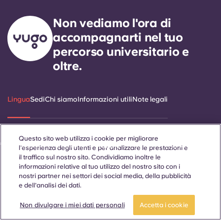
Non vediamo l'ora di
accompagnarti nel tuo
percorso universitario e
oltre.
Lingua
Sedi
Chi siamo
Informazioni utili
Note legali
Questo sito web utilizza i cookie per migliorare
ñol
Català
Deutsch
Italian
French
Portuguese
l'esperienza degli utenti e per analizzare le prestazioni e
il traffico sul nostro sito. Condividiamo inoltre le
informazioni relative al tuo utilizzo del nostro sito con i
nostri partner nei settori dei social media, della pubblicità
e dell'analisi dei dati.
Non divulgare i miei dati personali
Accetta i cookie
Contattaci