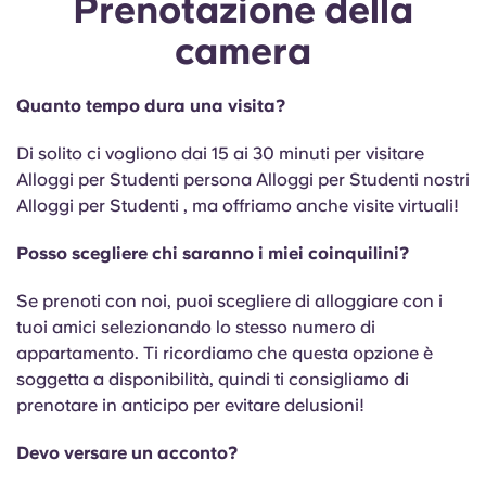
Prenotazione della
English (GB)
Seleziona un paese
Prenota ora
camera
Seleziona una città
English (US)
Seleziona una residenza
Quanto tempo dura una visita?
Chinese
Di solito ci vogliono dai 15 ai 30 minuti per visitare
Accedi
Alloggi per Studenti persona Alloggi per Studenti nostri
Español
Alloggi per Studenti , ma offriamo anche visite virtuali!
Posso scegliere chi saranno i miei coinquilini?
Català
Se prenoti con noi, puoi scegliere di alloggiare con i
Deutsch
tuoi amici selezionando lo stesso numero di
appartamento. Ti ricordiamo che questa opzione è
Italian
soggetta a disponibilità, quindi ti consigliamo di
prenotare in anticipo per evitare delusioni!
French
Devo versare un acconto?