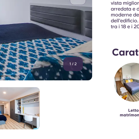
vista migli
arredata e d
moderne del
dell’edific
tra i 18 e i 
Carat
1
/
2
Letto
matrimon