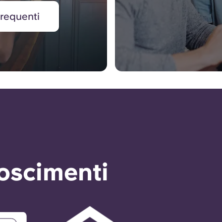
requenti
noscimenti