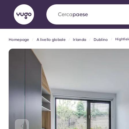
Cerca
università
Highfie
Homepage
A livello globale
Irlanda
Dublino
English (GB)
English (US)
Chi siamo
Sedi
Altro
Portuguese
Yugo VCARB: Verso una nuov
settore Alloggi per Studenti
La partnership pionieristica Yugocon VCARB 
l'innovazione, l'ambizione e momenti indimentic
studenti.