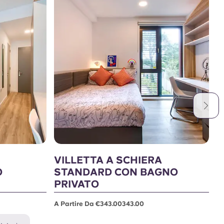
VILLETTA A SCHIERA
M
O
STANDARD CON BAGNO
A 
PRIVATO
A Partire Da €343.00343.00