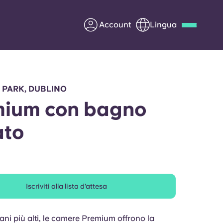
Account
Lingua
Deutsch
Italian
French
Apply Now
 PARK, DUBLINO
ium con bagno
ato
Diventa partner di Yugo
nti
Informazioni per i
genitori
Iscriviti alla lista d'attesa
Contattaci
iani più alti, le camere Premium offrono la