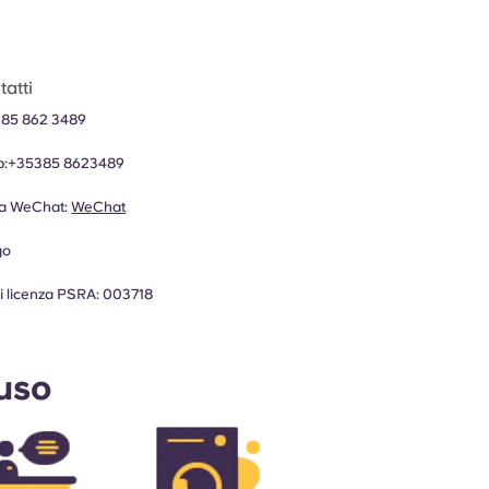
atti
 85 862 3489
:
+35385 8623489
za WeChat:
WeChat
go
 licenza PSRA: 003718
luso