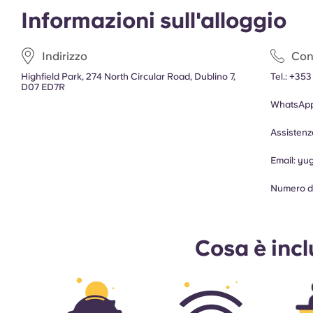
Informazioni sull'alloggio
Indirizzo
Cont
Highfield Park, 274 North Circular Road, Dublino 7,
Tel.:
+353
D07 ED7R
WhatsApp
Assisten
Email:
yu
Numero di
Cosa è inc