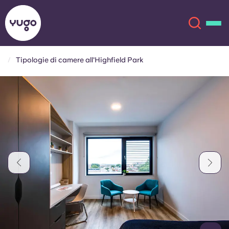
Tipologie di camere all'Highfield Park
Chi siamo
English (GB)
English (US)
Sedi
Chinese
Español
Altro
Català
Deutsch
Italian
French
Account
Lingua
Portuguese