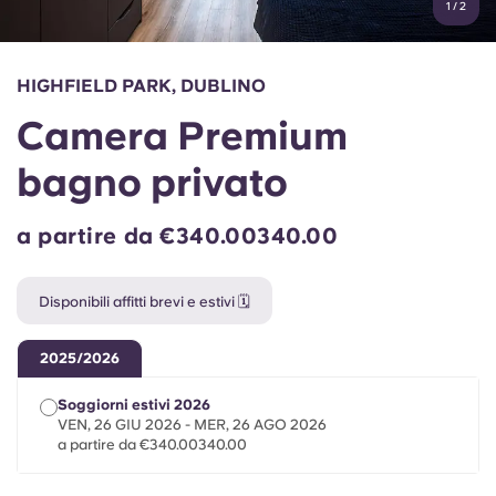
1
/
2
English (GB)
Seleziona un paese
Prenota ora
Seleziona una città
English (US)
HIGHFIELD PARK, DUBLINO
Seleziona una residenza
Camera Premium
Chinese
Accedi
bagno privato
Español
a partire da €340.00340.00
Català
Disponibili affitti brevi e estivi 🗓️
Deutsch
2025/2026
Italian
Soggiorni estivi 2026
VEN, 26 GIU 2026 - MER, 26 AGO 2026
French
a partire da €340.00340.00