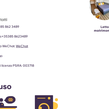
atti
 85 862 3489
Letto
matrimon
:
+35385 8623489
za WeChat:
WeChat
go
 licenza PSRA: 003718
luso