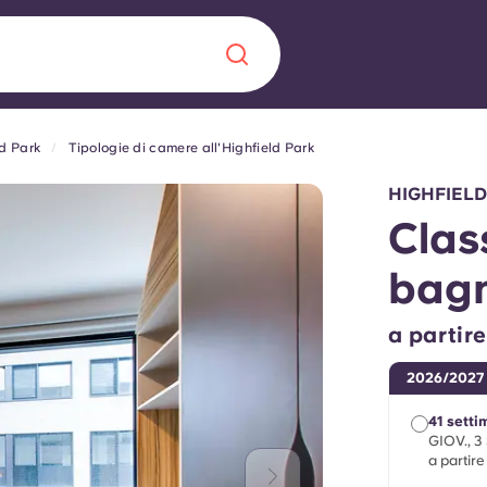
ld Park
Tipologie di camere all'Highfield Park
Chinese
Español
Català
HIGHFIELD
Clas
bagn
Chi siamo
a era nel
a partir
Domande freque
2026/2027
alimenta
41 sett
abili per gli
Blog
GIOV., 3
a partir