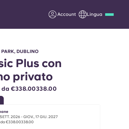
Account
Lingua
Deutsch
Italian
French
Apply Now
 PARK, DUBLINO
sic Plus con
o privato
Diventa partner di Yugo
e da €338.00338.00
nti
Informazioni per i
genitori
imane
Contattaci
 SETT. 2026 - GIOV., 17 GIU. 2027
e da €338.00338.00