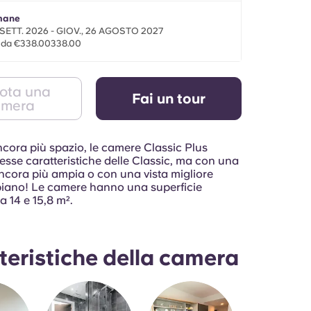
imane
 SETT. 2026 - GIOV., 26 AGOSTO 2027
e da €338.00338.00
ota una
Fai un tour
amera
ncora più spazio, le camere Classic Plus
tesse caratteristiche delle Classic, ma con una
ancora più ampia o con una vista migliore
 piano! Le camere hanno una superficie
 14 e 15,8 m².
teristiche della camera