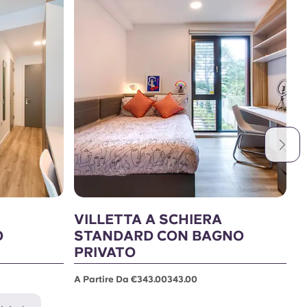
VILLETTA A SCHIERA
M
O
STANDARD CON BAGNO
A 
PRIVATO
A Partire Da €343.00343.00