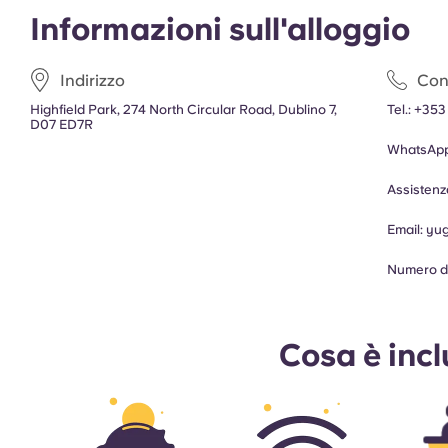
Informazioni sull'alloggio
Indirizzo
Cont
Highfield Park, 274 North Circular Road, Dublino 7,
Tel.:
+353
D07 ED7R
WhatsApp
Assisten
Email:
yu
Numero di
Cosa è inc