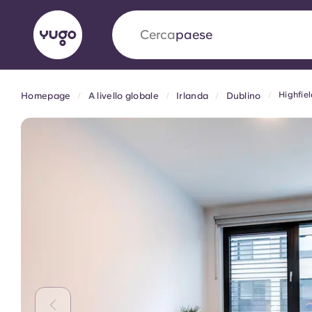
Cerca
università
Highfie
Homepage
A livello globale
Irlanda
Dublino
English (GB)
English (US)
Chi siamo
Sedi
Altro
Portuguese
Yugo VCARB: Verso una nuov
settore Alloggi per Studenti
La partnership pionieristica Yugocon VCARB 
l'innovazione, l'ambizione e momenti indimentic
studenti.