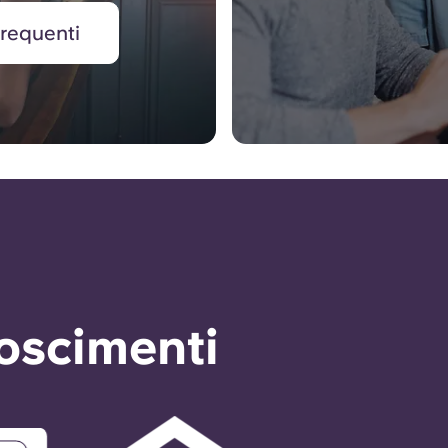
requenti
noscimenti