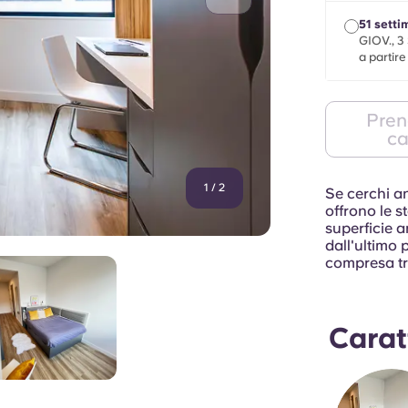
51 sett
GIOV., 3
a partir
Pren
c
1
/
2
Se cerchi a
offrono le s
superficie 
dall'ultimo
compresa tra
Carat