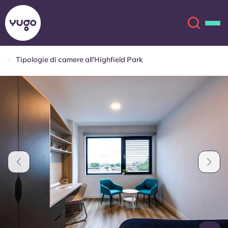
Tipologie di camere all'Highfield Park
Chi siamo
English (GB)
English (US)
Sedi
Chinese
Español
Altro
Català
Deutsch
Italian
French
Account
Lingua
Portuguese