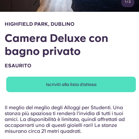
1
/
2
English (GB)
Seleziona un paese
Prenota ora
Seleziona una città
English (US)
HIGHFIELD PARK, DUBLINO
Seleziona una residenza
Camera Deluxe con
Chinese
Accedi
bagno privato
Español
ESAURITO
Català
Iscriviti alla lista d'attesa
Deutsch
Italian
Il meglio del meglio degli Alloggi per Studenti. Una
stanza più spaziosa ti renderà l'invidia di tutti i tuoi
amici. La disponibilità è limitata, quindi affrettati ad
French
accaparrarti uno di questi gioielli rari! Le stanze
misurano circa 21 metri quadrati.