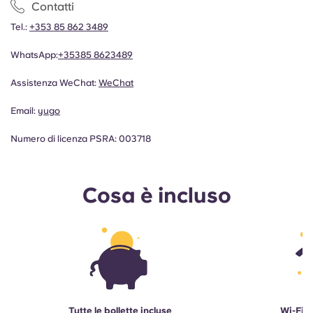
Contatti
Tel.:
+353 85 862 3489
WhatsApp:
+35385 8623489
Assistenza WeChat:
WeChat
Email:
yugo
Numero di licenza PSRA: 003718
Cosa è incluso
Tutte le bollette incluse
Wi-Fi a