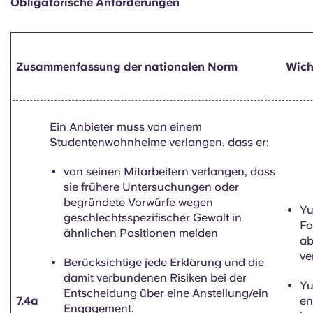
Obligatorische Anforderungen
Zusammenfassung der nationalen Norm
Wich
Ein Anbieter muss von einem
Studentenwohnheime verlangen, dass er:
von seinen Mitarbeitern verlangen, dass
sie frühere Untersuchungen oder
begründete Vorwürfe wegen
Yu
geschlechtsspezifischer Gewalt in
Fo
ähnlichen Positionen melden
ab
ve
Berücksichtige jede Erklärung und die
damit verbundenen Risiken bei der
Y
Entscheidung über eine Anstellung/ein
7.4a
en
Engagement.