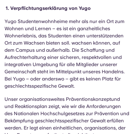
English (GB)
Wähle ein Land aus
1.
Verpflichtungserklärung von Yugo
Jetzt buchen
Wähle eine Stadt aus
English (US)
Yugo Studentenwohnheime mehr als nur ein Ort zum
Wähle eine Unterkunft aus
Wohnen und Lernen – es ist ein ganzheitliches
Wohnerlebnis, das Studenten einen unterstützenden
Chinese
Ort zum Wachsen bieten soll.
wachsen können,
auf
Anmelden
dem Campus und außerhalb. Die Schaffung und
Español
Aufrechterhaltung einer sicheren, respektvollen und
integrativen Umgebung für alle Mitglieder unserer
Català
Gemeinschaft steht im Mittelpunkt unseres Handelns.
Bei Yugo – oder anderswo – gibt es keinen Platz für
geschlechtsspezifische Gewalt.
Deutsch
Unser organisationsweites Präventionskonzept
und
Italian
und Reaktionsplan zeigt, wie wir die Anforderungen
des Nationalen Hochschulgesetzes zur Prävention und
French
Bekämpfung geschlechtsspezifischer Gewalt erfüllen
werden. Er legt einen einheitlichen,
organisations
, der