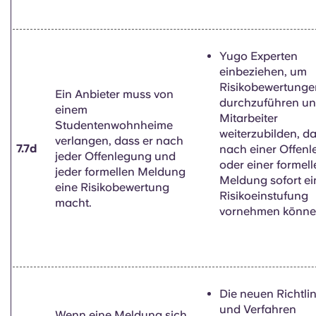
Yugo Experten
einbeziehen, um
Risikobewertunge
Ein Anbieter muss von
durchzuführen un
einem
Mitarbeiter
Studentenwohnheime
weiterzubilden, da
verlangen, dass er nach
7.7d
nach einer Offen
jeder Offenlegung und
oder einer formell
jeder formellen Meldung
Meldung sofort ei
eine Risikobewertung
Risikoeinstufung
macht.
vornehmen könne
Die neuen Richtli
und Verfahren
Wenn eine Meldung sich