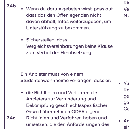
Ri
7.4b
Wenn du darum gebeten wirst, pass auf,
Ve
dass das den Offenlegenden nicht
ND
davon abhält, Infos weiterzugeben, um
Unterstützung zu bekommen.
Sicherstellen, dass
Vergleichsvereinbarungen keine
Klausel
zum Verbot der Herabsetzung
.
Ein Anbieter muss von einem
Studentenwohnheime verlangen, dass er:
Yu
Re
die Richtlinien und Verfahren des
g
Anbieters zur Verhinderung und
ge
Bekämpfung geschlechtsspezifischer
Ge
Gewalt übernehmen ODER eigene
7.4c
Richtlinien und Verfahren haben und
An
umsetzen, die den Anforderungen des
ei