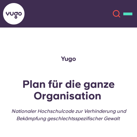
Über uns
English (GB)
Yugo
English (US)
Standorte
Plan für die ganze
Chinese
Español
Mehr
Organisation
Català
Deutsch
Nationaler Hochschulcode zur Verhinderung und
Italian
French
Bekämpfung geschlechtsspezifischer Gewalt
Konto
Sprache
Portuguese