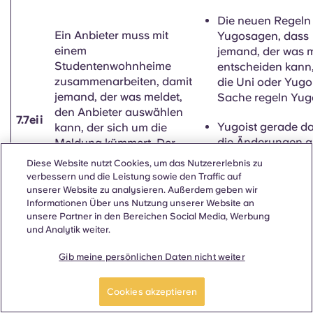
Die neuen Regeln
Ein Anbieter muss mit
Yugosagen, dass
einem
jemand, der was m
Studentenwohnheime
entscheiden kann
zusammenarbeiten, damit
die Uni oder Yugo
jemand, der was meldet,
Sache regeln Yu
den Anbieter auswählen
7.7eii
Yugoist gerade da
kann, der sich um die
die Änderungen a
Meldung kümmert. Der
Verträgen mit den
Studentenwohnheime
Diese Website nutzt Cookies, um das Nutzererlebnis zu
fertig zu machen, 
muss voll kooperieren und
verbessern und die Leistung sowie den Traffic auf
diese Anforderun
alles umsetzen, was der
unserer Website zu analysieren. Außerdem geben wir
berücksichtigen
Informationen Über uns Nutzung unserer Website an
Anbieter entscheidet.
unsere Partner in den Bereichen Social Media, Werbung
werden.
und Analytik weiter.
Gib meine persönlichen Daten nicht weiter
Ein Anbieter muss mit
einem
Cookies akzeptieren
Studentenwohnheime