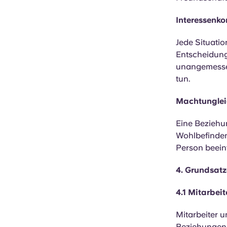
Interessenkon
Jede Situatio
Entscheidung
unangemessen
tun.
Machtunglei
Eine Beziehun
Wohlbefinden,
Person beein
4. Grundsat
4.1 Mitarbei
Mitarbeiter u
Beziehungen 