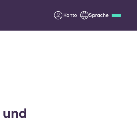
Konto
Sprache
Deutsch
Italian
French
Apply Now
Werde Partner von Yugo
e Fragen
Infos für Eltern
 und
Kontakt aufnehmen