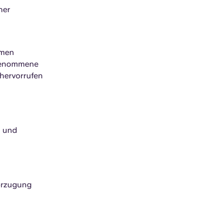
ner
imen
rgenommene
 hervorrufen
n und
orzugung