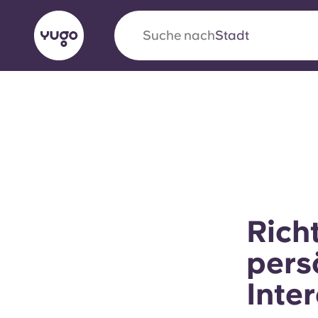
Suche nach
Stadt
English (GB)
English (US)
Über uns
Standorte
Mehr
Portuguese
Yugo VCARB: Eine neue Ära 
Rich
Studentenwohnheime
pers
Die wegweisende Partnerschaft Yugomit VCAR
Inte
Innovation, Ehrgeiz und unvergessliche Momen
Studenten.