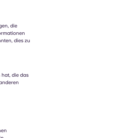
gen, die
ormationen
ten, dies zu
 hat, die das
 anderen
hen
in