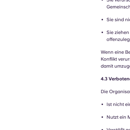
Gemeinsch
Sie sind n
Sie ziehen
offenzulege
Wenn eine Be
Konflikt ver
damit umzug
4.3 Verbote
Die Organisat
Ist nicht 
Nutzt ein
Verstößt g