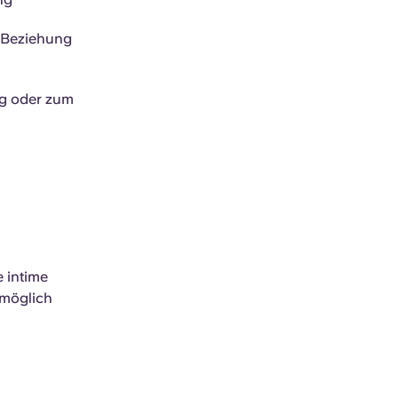
r Beziehung
ng oder zum
e intime
 möglich