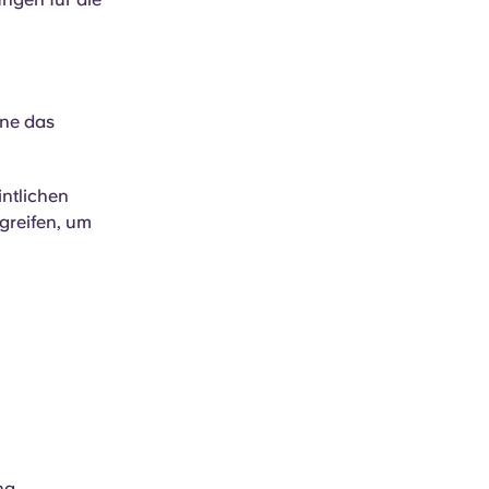
hne das
ntlichen
greifen, um
ng