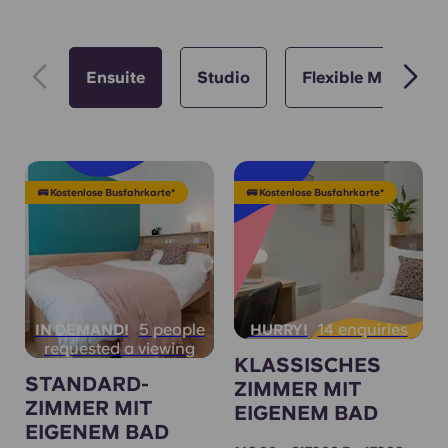
Ensuite
Studio
Flexible Mietvertr
🚌 Kostenlose Busfahrkarte*
🚌 Kostenlose Busfahrkarte*
5 people
14 enquiries
IN DEMAND!
HURRY!
requested a viewing
KLASSISCHES
STANDARD-
ZIMMER MIT
ZIMMER MIT
EIGENEM BAD
EIGENEM BAD