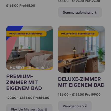
168.00 – £179.00 Pro179.00
£165.00 Pro165.00
Sommeraufenthalte ☀️
🚌 Kostenlose Busfahrkarte*
🚌 Kostenlose Busfahrkarte*
28 enquiries
HURRY!
PREMIUM-
DELUXE-ZIMMER
ZIMMER MIT
MIT EIGENEM BAD
EIGENEM BAD
186.00 – £199.00 Pro199.00
170.00 – £185.00 Pro185.00
Weniger als 5 ⌛
Flexible Mietverträge 📅