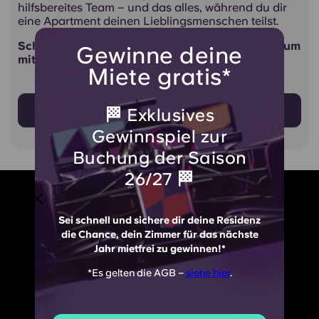
hilfsbereites Team – und das alles, während du dir
eine Apartment deinen Lieblingsmenschen teilst.
Schick uns einfach eine E-Mail oder ruf uns an, um
Gewinne deine
mit uns zu quatschen Über uns
Miete gratis*
🏁 Exklusives
Kontakt
Gewinnspiel zur
Buchung der Saison
26/27 🏁
Sei schnell und sichere dir deine Residenz
die Chance, dein Zimmer für das nächste
Jahr mietfrei zu gewinnen!*
*Es gelten die AGB –
siehe hier
.