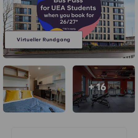
Konto
Sprache
Portuguese
English (GB)
Wähle ein Land aus
Jetzt buchen
Wähle eine Stadt aus
English (US)
Virtueller Rundgang
Wähle eine Unterkunft aus
Chinese
Anmelden
Español
+ 16
Català
Deutsch
Italian