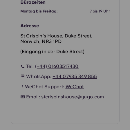
French
Bürozeiten
Montag bis Freitag:
7 bis 19 Uhr
Portuguese
Adresse
St Crispin's House, Duke Street,
Norwich, NR3 1PD
(Eingang in der Duke Street)
📞 Tel:
(+44) 01603517430
💬 WhatsApp:
+44 07935 349 855
📱WeChat Support:
WeChat
📧 Email:
stcrispinshouse@yugo.com