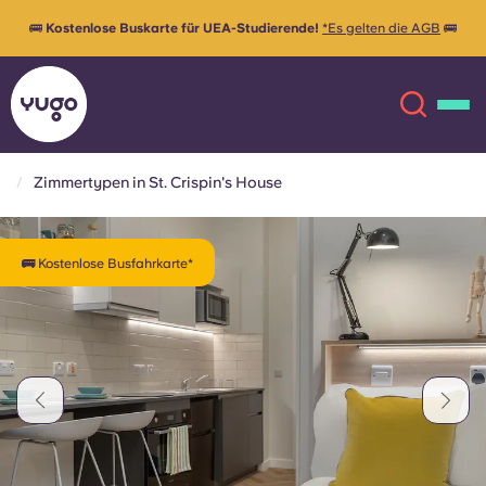
🚌
Kostenlose Buskarte für UEA-Studierende!
*Es gelten die AGB
🚌
Zimmertypen in St. Crispin's House
Über uns
English (GB)
🚌 Kostenlose Busfahrkarte*
English (US)
Standorte
Chinese
Español
Mehr
Català
Deutsch
Italian
French