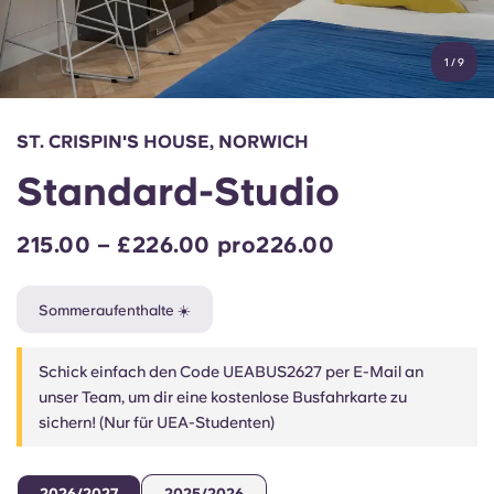
Konto
Sprache
Portuguese
1
/
9
English (GB)
Wähle ein Land aus
Jetzt buchen
Wähle eine Stadt aus
English (US)
ST. CRISPIN'S HOUSE, NORWICH
Wähle eine Unterkunft aus
Standard-Studio
Chinese
Anmelden
215.00 – £226.00 pro226.00
Español
Sommeraufenthalte ☀️
Català
Schick einfach den Code UEABUS2627 per E-Mail an
Deutsch
unser Team, um dir eine kostenlose Busfahrkarte zu
sichern! (Nur für UEA-Studenten)
Italian
2026/2027
2025/2026