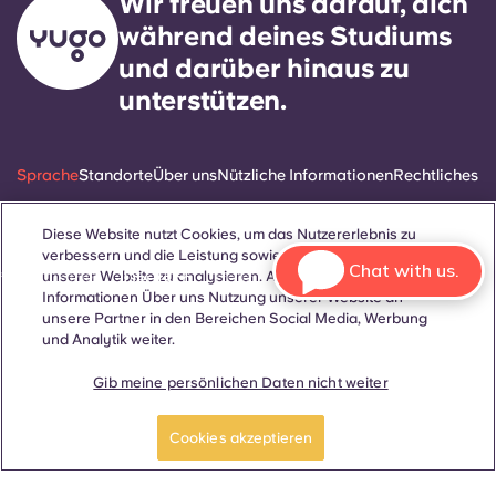
Wir freuen uns darauf, dich
während deines Studiums
und darüber hinaus zu
unterstützen.
Sprache
Standorte
Über uns
Nützliche Informationen
Rechtliches
Diese Website nutzt Cookies, um das Nutzererlebnis zu
verbessern und die Leistung sowie den Traffic auf
Chat with us.
ñol
Català
Deutsch
Italian
French
Portuguese
unserer Website zu analysieren. Außerdem geben wir
Informationen Über uns Nutzung unserer Website an
unsere Partner in den Bereichen Social Media, Werbung
und Analytik weiter.
Gib meine persönlichen Daten nicht weiter
Ein Zimmer
Mach eine Tour
Kontakt
buchen
Cookies akzeptieren