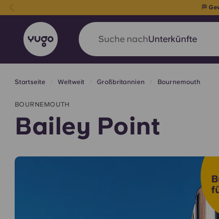
🚨Nur noch w
Suche nach
Land
Startseite
Weltweit
Großbritannien
Bournemouth
English (GB)
English (US)
Über uns
Standorte
Mehr
BOURNEMOUTH
Portuguese
Bailey Point
Yugo VCARB: Eine neue Ära 
B
Studentenwohnheime
f
Die wegweisende Partnerschaft Yugomit VCAR
Innovation, Ehrgeiz und unvergessliche Momen