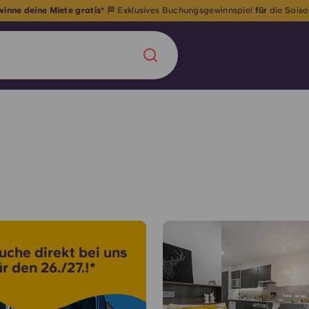
eniger als 10 Zimmer frei! Lass dir das nicht entgehen –
buche, bevor es z
Chinese
Español
Català
Über uns
in Sachen
uche direkt bei uns
Häufig gestellt
ür den 26./27.!*
B sorgt für
Blog
te für die