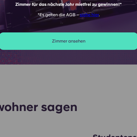
Zimmer für das nächste Jahr mietfrei zu gewinnen!*
e
*Es gelten die AGB –
siehe hier
.
rnet
Zimmer ansehen
wohner sagen