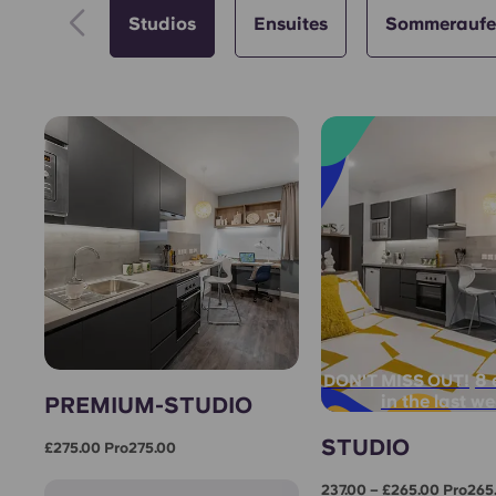
Studios
Ensuites
Sommeraufen
8 
DON'T MISS OUT!
in the last w
PREMIUM-STUDIO
STUDIO
£275.00 Pro275.00
237.00 – £265.00 Pro265