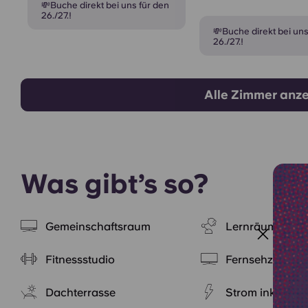
💸Buche direkt bei uns für den
26./27.!
💸Buche direkt bei uns
26./27.!
Alle Zimmer anz
Was gibt’s so?
Gemeinschaftsraum
Lernräume
Fitnessstudio
Fernsehzimmer
Dachterrasse
Strom inklusive