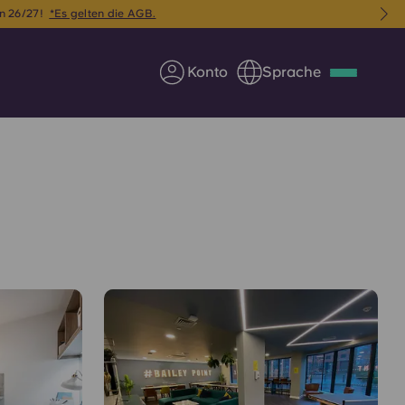
u spät ist
. 🚨
Konto
Sprache
Deutsch
Italian
French
Apply Now
Werde Partner von Yugo
e Fragen
Infos für Eltern
Kontakt aufnehmen