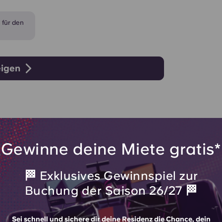
 für den
eigen
Gewinne deine Miete gratis*
🏁 Exklusives Gewinnspiel zur
Buchung der Saison 26/27 🏁
Sei schnell und sichere dir deine Residenz die Chance, dein