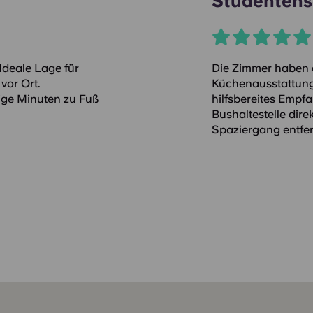
Studentens
Ideale Lage für
Die Zimmer haben e
vor Ort.
Küchenausstattung.
ige Minuten zu Fuß
hilfsbereites Empf
Bushaltestelle direk
Spaziergang entfern