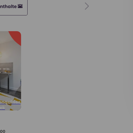
thalte 🌇
enquiries
eek
.00