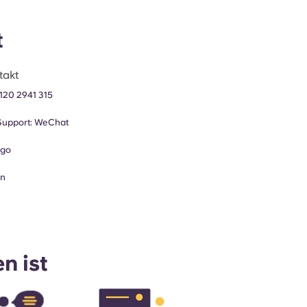
t
takt
)120 2941 315
upport:
WeChat
ugo
en
n ist