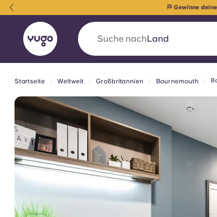
🏁
Gewinne deine
Suche nach
Universität
Ba
Startseite
Weltweit
Großbritannien
Bournemouth
English (GB)
English (US)
Über uns
Standorte
Mehr
Portuguese
Yugo VCARB: Eine neue Ära 
Studentenwohnheime
Die wegweisende Partnerschaft Yugomit VCAR
Innovation, Ehrgeiz und unvergessliche Momen