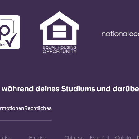
h während deines Studiums und darüber
ormationen
Rechtliches
glish
English
Chinese
Español
Català