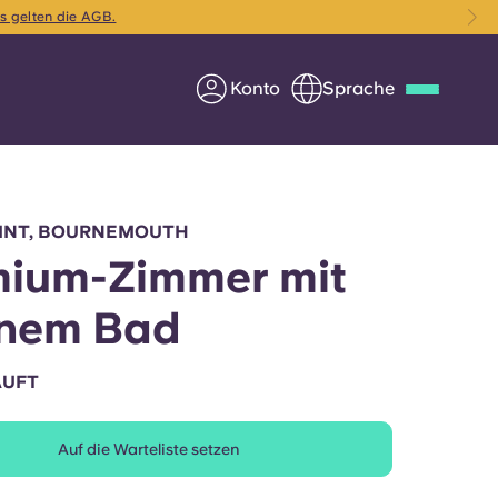
s gelten die AGB.
Konto
Sprache
Deutsch
Italian
French
Apply Now
OINT, BOURNEMOUTH
ium-Zimmer mit
enem Bad
Werde Partner von Yugo
AUFT
e Fragen
Infos für Eltern
Auf die Warteliste setzen
Kontakt aufnehmen