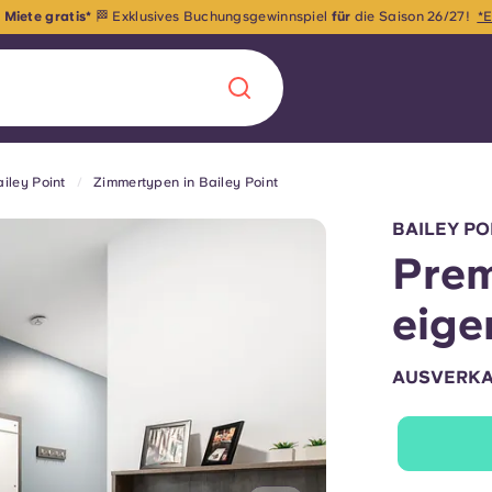
 Miete gratis*
🏁 Exklusives Buchungsgewinnspiel
für
die Saison 26/27!
*E
iley Point
Zimmertypen in Bailey Point
Chinese
Español
Català
BAILEY P
Prem
eig
Über uns
in Sachen
AUSVERK
Häufig gestellt
B sorgt für
Blog
te für die