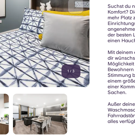
Suchst du n
Komfort? D
mehr Platz 
Einrichtung
angenehmer 
der besten 
einen Hauc
Mit deinem 
dir wünschs
Möglichkeit
Bewohnern 
1
/
3
Stimmung bi
einem größe
einer Kommo
Sachen.
Außer dein
Waschmaschi
Fahrradstän
alles verfügb