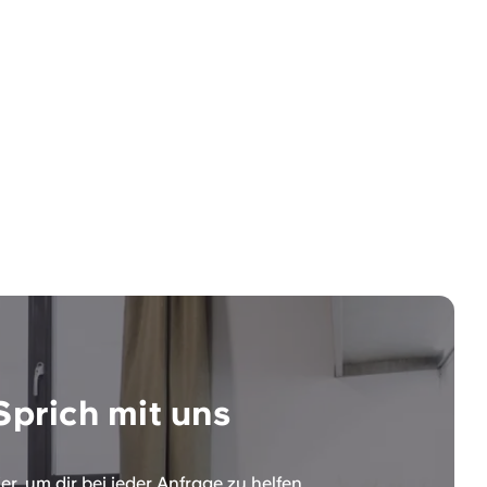
Sprich mit uns
er, um dir bei jeder Anfrage zu helfen.