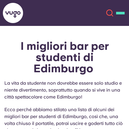
I migliori bar per
Chi siamo
English (GB)
studenti di
English (US)
Sedi
Edimburgo
Chinese
Español
Altro
La vita da studente non dovrebbe essere solo studio e
niente divertimento, soprattutto quando si vive in una
Català
Deutsch
città spettacolare come Edimburgo!
Italian
French
Ecco perché abbiamo stilato una lista di alcuni dei
migliori bar per studenti di Edimburgo, così che, una
Account
Lingua
volta chiuso il portatile, potrai uscire e goderti tutto ciò
Portuguese