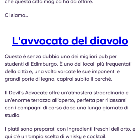
che questa città magica ha da offrire.
English (GB)
Seleziona un paese
Prenota ora
Ci siamo…
Seleziona una città
English (US)
Seleziona una residenza
L'avvocato del diavolo
Chinese
Accedi
Español
Questo è senza dubbio uno dei migliori pub per
studenti di Edimburgo. È uno dei locali più frequentati
della città e, una volta varcate le sue imponenti e
Català
grandi porte di legno, capirai subito il perché.
Deutsch
Il Devil’s Advocate offre un’atmosfera straordinaria e
un’enorme terrazza all’aperto, perfetta per rilassarsi
con i compagni di corso dopo una lunga giornata di
Italian
studio.
French
I piatti sono preparati con ingredienti freschi dell'orto, e
qui c'è un'ampia scelta di whisky e cocktail.