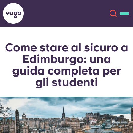
Come stare al sicuro a
Chi siamo
English (GB)
Edimburgo: una
English (US)
Sedi
guida completa per
gli studenti
Chinese
Español
Altro
Català
Deutsch
Italian
French
Account
Lingua
Portuguese