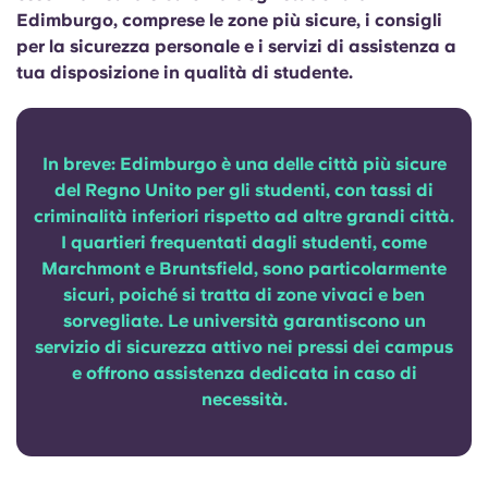
Portuguese
Edimburgo, comprese le zone più sicure, i consigli
per la sicurezza personale e i servizi di assistenza a
tua disposizione in qualità di studente.
In breve: Edimburgo è una delle città più sicure
del Regno Unito per gli studenti, con tassi di
criminalità inferiori rispetto ad altre grandi città.
I quartieri frequentati dagli studenti, come
Marchmont e Bruntsfield, sono particolarmente
sicuri, poiché si tratta di zone vivaci e ben
sorvegliate. Le università garantiscono un
servizio di sicurezza attivo nei pressi dei campus
e offrono assistenza dedicata in caso di
necessità.