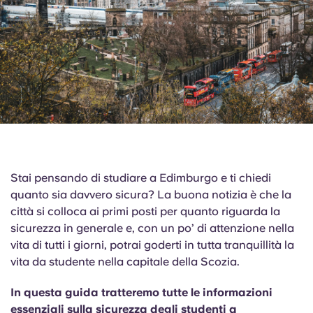
English (GB)
Seleziona un paese
Prenota ora
Seleziona una città
English (US)
Seleziona una residenza
Chinese
Accedi
Español
Català
Stai pensando di studiare a Edimburgo e ti chiedi
quanto sia davvero sicura? La buona notizia è che la
Deutsch
città si colloca ai primi posti per quanto riguarda la
sicurezza in generale e, con un po’ di attenzione nella
Italian
vita di tutti i giorni, potrai goderti in tutta tranquillità la
vita da studente nella capitale della Scozia.
French
In questa guida tratteremo tutte le informazioni
essenziali sulla sicurezza degli studenti a