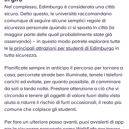
Nel complesso, Edimburgo è considerata una città
sicura. Detto questo, le università raccomandano
comunque di seguire alcune semplici regole di
sicurezza personale quando ci si sposta in città (la
maggior parte delle quali probabilmente state già
osservando) – in questo modo potrete esplorare tutte
le
le principali attrazioni per studenti di Edimburgo
in
tutta sicurezza.
Pianificate sempre in anticipo il percorso per tornare a
casa, percorrete strade ben illuminate, tenete i telefoni
carichi ed evitate, per quanto possibile, di camminare
da soli a tarda notte. Prestare attenzione a ciò che vi
circonda e tenere gli oggetti di valore fuori dalla vista
aiuta a ridurre il rischio di furti occasionali, il reato più
comune che colpisce gli studenti.
Per fare un ulteriore passo avanti, puoi avvalerti di app
per la sicurezza personale come
WalkSafe
per tenere