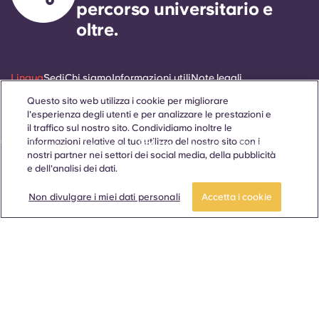
percorso universitario e
oltre.
Lingua
Sedi
Chi siamo
Informazioni utili
Note legali
Questo sito web utilizza i cookie per migliorare
l'esperienza degli utenti e per analizzare le prestazioni e
il traffico sul nostro sito. Condividiamo inoltre le
informazioni relative al tuo utilizzo del nostro sito con i
ñol
Català
Deutsch
Italian
French
Portuguese
nostri partner nei settori dei social media, della pubblicità
e dell'analisi dei dati.
Non divulgare i miei dati personali
Accetta i cookie
Contattaci
© 2026. Tutti i diritti riservati.
Laddove in questo sito web compaiano termini che indicano