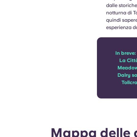
dalle storiche
notturna di T
quindi sapere
esperienza d
In breve:
La Citt
Meadows
Dalry so
Tollcr
Mappa delle a