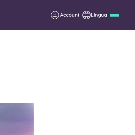
Account
Lingua
Deutsch
Italian
French
Apply Now
Diventa partner di Yugo
nti
Informazioni per i
genitori
Contattaci