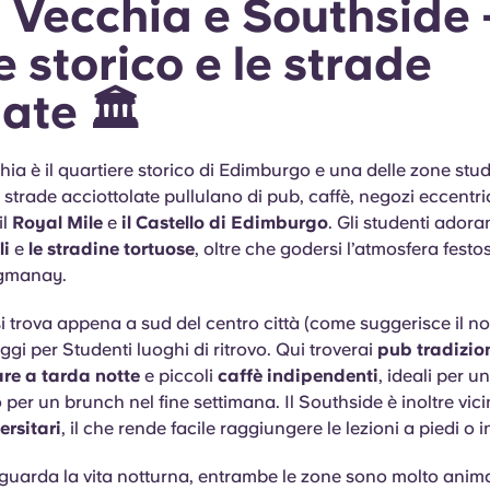
 Vecchia e Southside –
 storico e le strade
ate 🏛️
hia è il quartiere storico di Edimburgo e una delle zone st
e strade acciottolate pullulano di pub, caffè, negozi eccentri
il
Royal Mile
e
il Castello di Edimburgo
. Gli studenti ador
li
e
le stradine tortuose
, oltre che godersi l’atmosfera festo
ogmanay.
si trova appena a sud del centro città (come suggerisce il n
ggi per Studenti luoghi di ritrovo. Qui troverai
pub tradizion
re a tarda notte
e piccoli
caffè indipendenti
, ideali per 
 per un brunch nel fine settimana. Il Southside è inoltre vici
rsitari
, il che rende facile raggiungere le lezioni a piedi o in
guarda la vita notturna, entrambe le zone sono molto anim