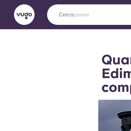
Cerca
paese
English (GB)
English (US)
Chi siamo
Sedi
Altro
Quar
Portuguese
Edim
com
Yugo VCARB: Verso una nuov
settore Alloggi per Studenti
La partnership pionieristica Yugocon VCARB 
l'innovazione, l'ambizione e momenti indimentic
studenti.