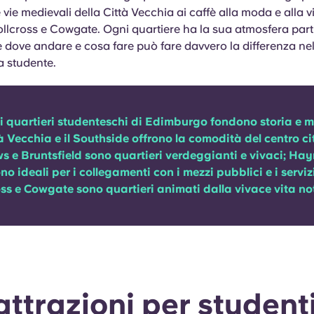
 vie medievali della Città Vecchia ai caffè alla moda e alla v
ollcross e Cowgate. Ogni quartiere ha la sua atmosfera part
 dove andare e cosa fare può fare davvero la differenza nel
a studente.
 i quartieri studenteschi di Edimburgo fondono storia e 
à Vecchia e il Southside offrono la comodità del centro ci
 e Bruntsfield sono quartieri verdeggianti e vivaci; Hay
no ideali per i collegamenti con i mezzi pubblici e i serviz
oss e Cowgate sono quartieri animati dalla vivace vita no
ttrazioni per studen