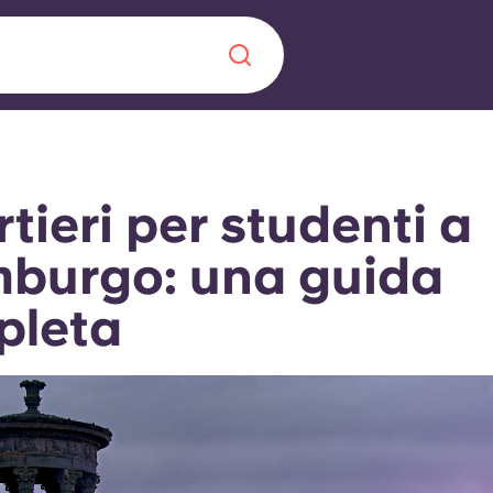
Chinese
Español
Català
tieri per studenti a
burgo: una guida
pleta
Chi siamo
a era nel
Domande freque
alimenta
abili per gli
Blog