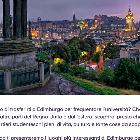
 di trasferirti a Edimburgo per frequentare l’università? Ch
ltre parti del Regno Unito o dall’estero, scoprirai presto 
rtieri studenteschi pieni di vita, cultura e tante cose da scop
da ti presenteremo i luoghi più interessanti di Edimburgo per