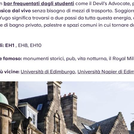
un
bar frequentati dagli studenti
come il Devil’s Advocate, p
usica dal vivo
senza bisogno di mezzi di trasporto. Soggior
ugo significa trovarsi a due passi da tutta questa energia
 di bagno privato, palestre e spazi comuni in cui tornare 
li: EH1
, EH8, EH10
e famoso:
monumenti storici, pub, vita notturna, il Royal Mi
ù vicine:
Università di Edimburgo
,
Università Napier di Ed