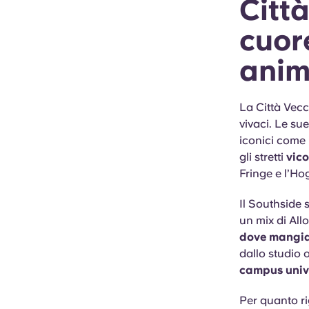
Città
cuore
anim
La Città Vecc
vivaci. Le su
iconici come 
gli stretti
vico
Fringe e l’H
Il Southside 
un mix di Allo
dove mangia
dallo studio o
campus unive
Per quanto ri