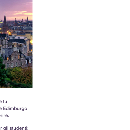
e tu
che Edimburgo
rire.
 gli studenti: