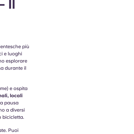
 Il
udentesche più
ci e luoghi
ano esplorare
sa durante il
ome) e ospita
ali, locali
una pausa
no a diversi
 bicicletta.
ate. Puoi