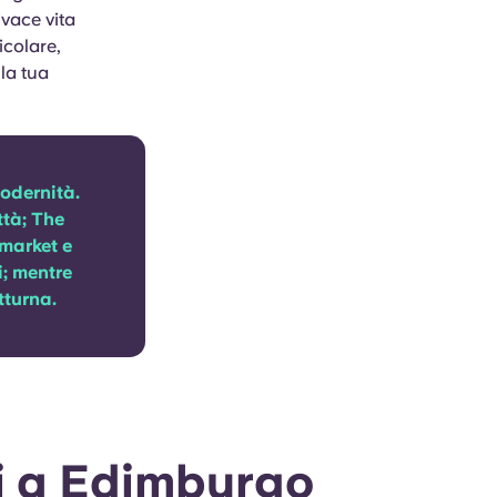
ivace vita
icolare,
la tua
modernità.
ttà; The
market e
i; mentre
tturna.
ti a Edimburgo