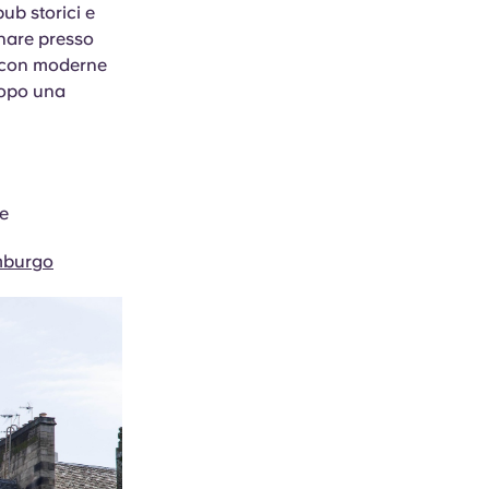
ub storici e
nare presso
, con moderne
dopo una
le
imburgo