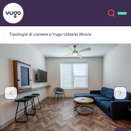
Tipologie di camere a Yugo Urbana Illinois
Chi siamo
English (GB)
English (US)
Sedi
Chinese
Español
Altro
Català
Deutsch
Italian
French
Account
Lingua
Portuguese