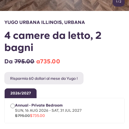
1
/
2
English (GB)
Seleziona un paese
Prenota ora
Seleziona una città
English (US)
YUGO URBANA ILLINOIS, URBANA
Seleziona una residenza
4 camere da letto, 2
Chinese
Accedi
bagni
Español
Da
795.00
a735.00
Català
Risparmia 60 dollari al mese da Yugo !
Deutsch
2026/2027
Italian
Annual - Private Bedroom
SUN, 16 AUG 2026 - SAT, 31 JUL 2027
French
$795.00
$735.00