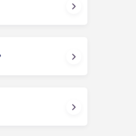
tivamente aiutarvi a trovare un
oddisfatte. Qualora dovesse sorgere
luzioni. Tuttavia, non ci assumiamo
nti da o connessi a controversie tra
?
n un contratto di locazione
partamento come avverrebbe in un
i i coinquilini (ad esempio,
in una data specificata e termina in
e.
, nelle camere da letto sono già
inoltre dotata di arredi essenziali