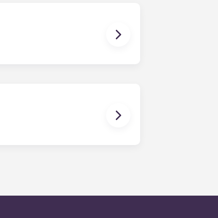
r ulteriori dettagli prima del
omestico, vi preghiamo di contattare
i in qualsiasi momento e saranno
este di manutenzione è di 24 ore
chiamando il numero dell’ufficio. Al
automatiche fornite dal numero
 nostro obiettivo preciso è quello di