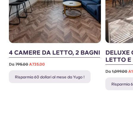
4 CAMERE DA LETTO, 2 BAGNI
DELUXE 
LETTO E
Da
795.00
A735.00
Da
1,099.00
A1
Risparmia 60 dollari al mese da Yugo !
Risparmia 6