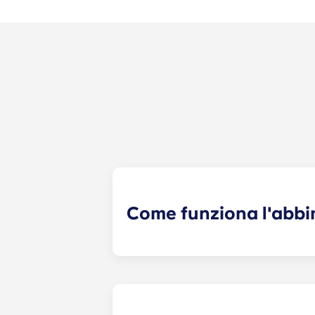
Come funziona l'abbi
Faremo del nostro meglio per trovar
coinquilini fa ora parte della proce
risposte e ti abbinerà ai coinquilini
modo per entrare in contatto con po