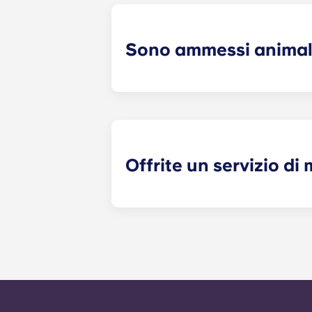
per il soggiorno, quali un divano, de
trasloco!
Sono ammessi animal
Sì, accettiamo gli animali domestici
il nostro ufficio.
Offrite un servizio d
Le richieste di manutenzione non ur
gestite dal personale di gestione il
durante i giorni lavorativi. Il serv
di fuori dell’orario di ufficio, vi 
dell’ufficio. Il vostro messaggio rice
rispondere a qualsiasi richiesta di 