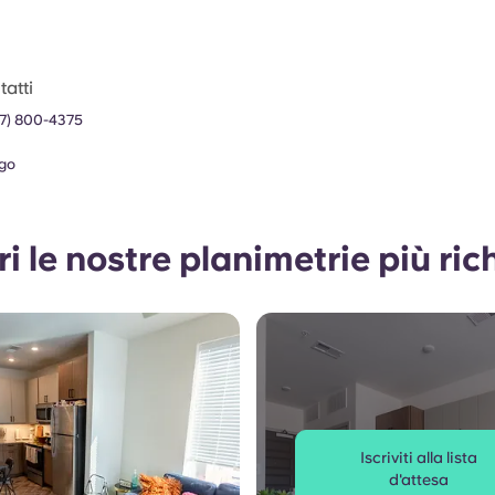
atti
17) 800-4375
go
i le nostre planimetrie più ric
Iscriviti alla lista
d'attesa