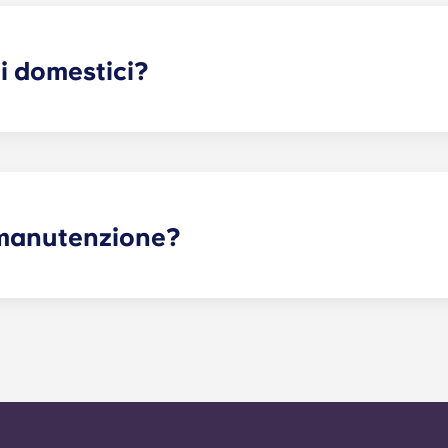
lle sedie e un tavolino da caffè. Vi invitiamo a contattarci pe
i domestici?
! Se avete intenzione di portare con voi il vostro animale d
i manutenzione?
genti possono essere inviate tramite il portale dei resident
 prima possibile. Il nostro tempo medio di risposta alle richi
izio di manutenzione di emergenza 24 ore su 24 è disponibile 
verrà chiesto di lasciare un messaggio seguendo le istruzioni 
verà risposta dal nostro tecnico di servizio di reperibilità. Il
assistenza generale entro 24 ore.