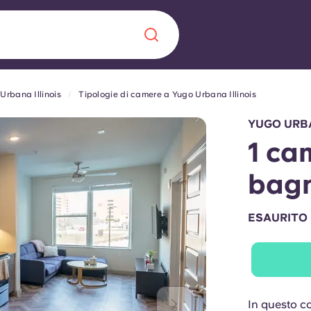
Urbana Illinois
Tipologie di camere a Yugo Urbana Illinois
Chinese
Español
Català
YUGO URBA
1 ca
bagn
Chi siamo
a era nel
ESAURITO
Domande freque
alimenta
abili per gli
Blog
In questo co