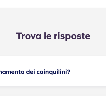
Trova le risposte
namento dei coinquilini?
ti uno o più coinquilini che soddisfino le tue esigenze. Il 
dura di richiesta. Una volta compilato il modulo, un addetto 
 più adatti in base al profilo che hai selezionato. Anche i no
tenziali coinquilini!