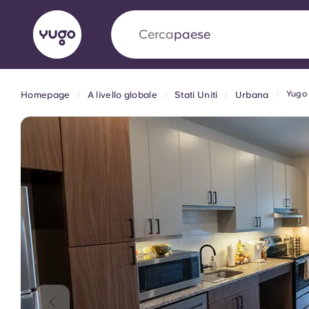
Cerca
università
Yugo 
Homepage
A livello globale
Stati Uniti
Urbana
English (GB)
English (US)
Chi siamo
Sedi
Altro
Portuguese
Yugo VCARB: Verso una nuov
settore Alloggi per Studenti
La partnership pionieristica Yugocon VCARB 
l'innovazione, l'ambizione e momenti indimentic
studenti.