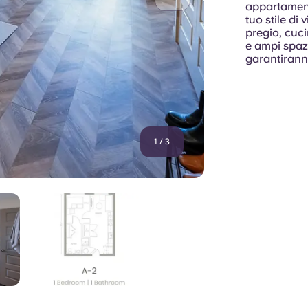
appartament
tuo stile di 
pregio, cuc
e ampi spazi
garantirann
1
/
3