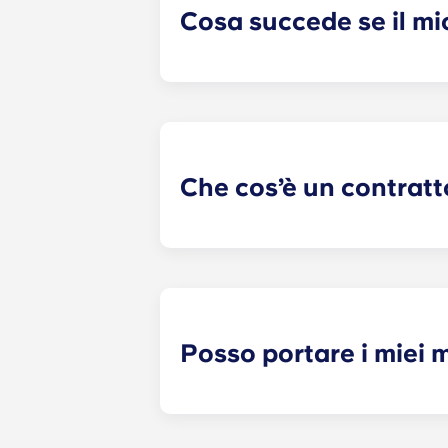
Cosa succede se il mi
​Se avete sottoscritto un contratto
coinquilino. Tuttavia, non possiamo
un conflitto, vi preghiamo di contatt
alcuna responsabilità per eventuali 
coinquilini potenziali o già seleziona
Che cos’è un contratt
Il contratto di locazione individuale
individuale, sei responsabile solo 
tipico contratto di locazione congiu
soggiorno, cucina, ecc.). Il nostro 
una data specificata, con un canon
Posso portare i miei m
La maggior parte dei nostri apparta
presenti un materasso, una rete, un