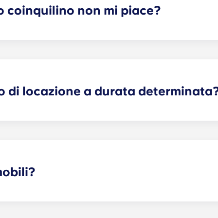
o coinquilino non mi piace?
 di locazione individuale a tempo determinato, possiamo effet
 garantire che tutte le vostre preferenze possano essere s
are l’ufficio locazioni e vi aiuteremo a valutare possibili so
reclami, danni o azioni di qualsiasi natura relativi a, deriva
ti.
o di locazione a durata determinata
 garantisce tranquillità sia ai genitori che agli studenti. Co
dello spazio assegnato al tuo studente, non dell’intero ap
nto. Le aree comuni sono di responsabilità condivisa tra tutt
contratto di locazione a termine è un contratto che ha inizio 
e unico. Tale canone viene comodamente ripartito in 12 rat
obili?
menti è arredata, ma le dotazioni possono variare. Di solito
 comodino e una scrivania. La maggior parte degli alloggi è 