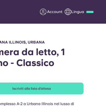
Account
Lingua
Deutsch
Italian
French
Apply Now
NA ILLINOIS, URBANA
mera da letto, 1
o - Classico
Diventa partner di Yugo
nti
Informazioni per i
genitori
Iscriviti alla lista d'attesa
Contattaci
mplesso A-2 a Urbana Illinois nel lusso di