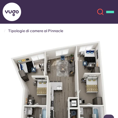
Tipologie di camere al Pinnacle
Chi siamo
English (GB)
English (US)
Sedi
Chinese
Español
Altro
Català
Deutsch
Italian
French
Account
Lingua
Portuguese