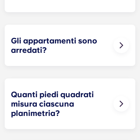
Sì! Ogni appartamento è dotato di
elettrodomestici standard: frigorifero,
lavastoviglie, piano cottura e forno, microonde,
lavatrice e asciugatrice di dimensioni standard!
Gli appartamenti sono
arredati?
Sì! I nostri appartamenti sono arredati al 100%. Il
tuo appartamento sarà dotato di mobili per il
soggiorno e la camera da letto e di un materasso
matrimoniale.
Quanti piedi quadrati
misura ciascuna
planimetria?
Le nostre soluzioni abitative fuori dal campus
della PSU variano in termini di dimensioni a