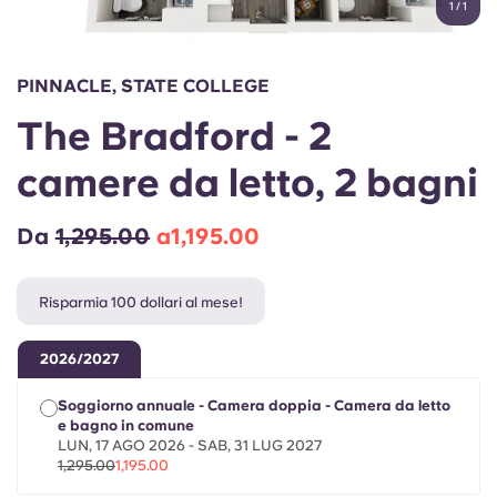
1
/
1
English (GB)
Seleziona un paese
Prenota ora
Seleziona una città
English (US)
PINNACLE, STATE COLLEGE
Seleziona una residenza
The Bradford - 2
Chinese
Accedi
camere da letto, 2 bagni
Español
Da
1,295.00
a1,195.00
Català
Risparmia 100 dollari al mese!
Deutsch
2026/2027
Italian
Soggiorno annuale - Camera doppia - Camera da letto
e bagno in comune
French
LUN, 17 AGO 2026 - SAB, 31 LUG 2027
1,295.00
1,195.00