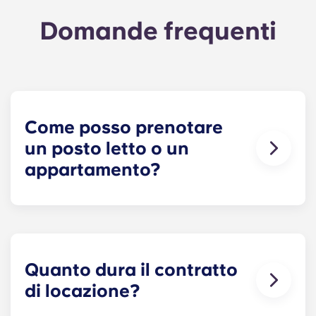
Domande frequenti
Come posso prenotare
un posto letto o un
appartamento?
Il nostro obiettivo è rendere la procedura il più
semplice possibile! Prenota il tuo posto al The
Metropolitan: clicca su “Prenota ora” per avviare
la procedura di richiesta e ricevere il contratto di
locazione.
Quanto dura il contratto
di locazione?