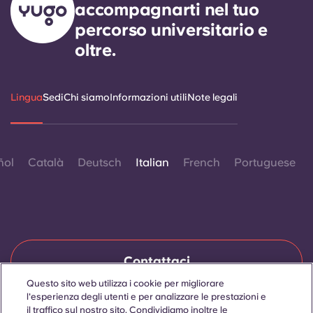
accompagnarti nel tuo
percorso universitario e
oltre.
Lingua
Sedi
Chi siamo
Informazioni utili
Note legali
ñol
Català
Deutsch
Italian
French
Portuguese
Contattaci
Questo sito web utilizza i cookie per migliorare
l'esperienza degli utenti e per analizzare le prestazioni e
il traffico sul nostro sito. Condividiamo inoltre le