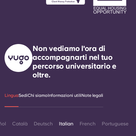
Non vediamo l'ora di
accompagnarti nel tuo
percorso universitario e
oltre.
Lingua
Sedi
Chi siamo
Informazioni utili
Note legali
ñol
Català
Deutsch
Italian
French
Portuguese