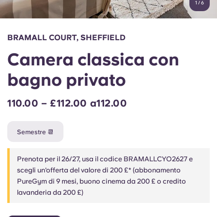
1
/
6
English (GB)
Seleziona un paese
Prenota ora
Seleziona una città
English (US)
BRAMALL COURT, SHEFFIELD
Seleziona una residenza
Camera classica con
Chinese
Accedi
bagno privato
Español
110.00 – £112.00 a112.00
Català
Semestre 📆
Deutsch
Prenota per il 26/27, usa il codice BRAMALLCYO2627 e
Italian
scegli un'offerta del valore di 200 £* (abbonamento
PureGym di 9 mesi, buono cinema da 200 £ o credito
lavanderia da 200 £)
French