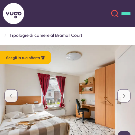
Tipologie di camere al Bramall Court
Chi siamo
English (GB)
Scegli la tua offerta 🏆
English (US)
Sedi
Chinese
Español
Altro
Català
Deutsch
Italian
French
Account
Lingua
Portuguese