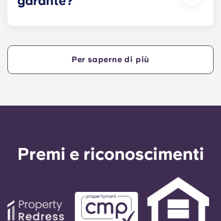
garante?
Sì, se paghi l'alloggio a rate, ti servirà un garante
che assicuri che tu sia in grado di effettuare i
pagamenti entro i termini previsti.
Per saperne di più
Un garante si assumerà la responsabilità di
effettuare i pagamenti per tuo conto qualora tu
non fossi in grado di farlo, per qualsiasi motivo.
Se hai difficoltà a pagare una rata, ti preghiamo
di rivolgerti prima al nostro team di assistenza: il
ricorso al garante avverrà solo come ultima
risorsa.
Premi e riconoscimenti