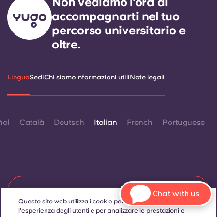
Non vediamo l'ora di
accompagnarti nel tuo
percorso universitario e
oltre.
Lingua
Sedi
Chi siamo
Informazioni utili
Note legali
ñol
Català
Deutsch
Italian
French
Portuguese
Contattaci
Chat with us.
Questo sito web utilizza i cookie per migliorare
l'esperienza degli utenti e per analizzare le prestazioni e