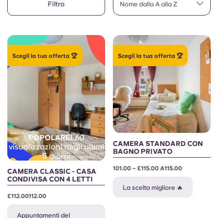
Filtro
English (GB)
Nome dalla A alla Z
Seleziona un paese
Prenota ora
Seleziona una città
English (US)
Seleziona una residenza
Scegli la tua offerta 🏆
Scegli la tua offerta 🏆
Chinese
Accedi
Español
Català
60
POPOLARE!
Deutsch
CAMERA STANDARD CON
visualizzazioni negli ultimi
BAGNO PRIVATO
5 giorni
Italian
101.00 – £115.00 A115.00
CAMERA CLASSIC - CASA
CONDIVISA CON 4 LETTI
La scelta migliore 🔥
French
£112.00112.00
Appuntamenti del