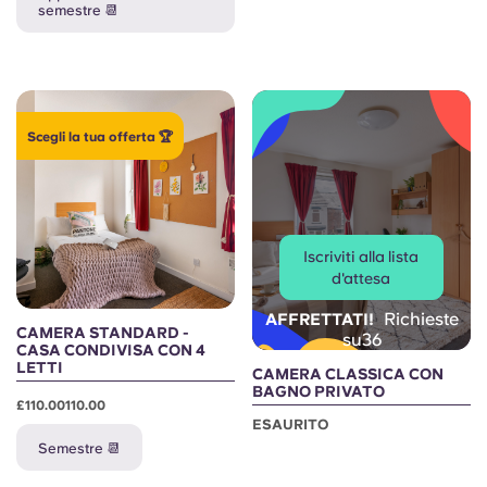
Portuguese
semestre 📆
Scegli la tua offerta 🏆
Iscriviti alla lista
d'attesa
Richieste
AFFRETTATI!
CAMERA STANDARD -
su36
CASA CONDIVISA CON 4
LETTI
CAMERA CLASSICA CON
BAGNO PRIVATO
£110.00110.00
ESAURITO
Semestre 📆