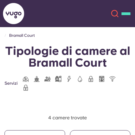
Bramall Court
Tipologie di camere al
Chi siamo
English (GB)
Bramall Court
English (US)
Sedi
Chinese
Español
Altro
Servizi
Català
Deutsch
Italian
French
4 camere trovate
Account
Lingua
Portuguese