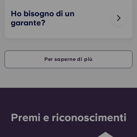
tenere animali all’interno dei nostri edifici.
Ho bisogno di un
garante?
Sì, se paghi l'alloggio a rate, ti servirà un garante
che assicuri che tu sia in grado di effettuare i
pagamenti entro i termini previsti.
Per saperne di più
Un garante si assumerà la responsabilità di
effettuare i pagamenti per tuo conto qualora tu
non fossi in grado di farlo, per qualsiasi motivo.
Se hai difficoltà a pagare una rata, ti preghiamo
di rivolgerti prima al nostro team di assistenza: il
ricorso al garante avverrà solo come ultima
risorsa.
Premi e riconoscimenti