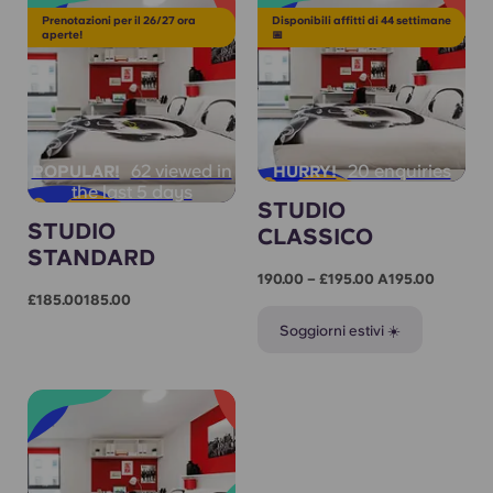
Prenotazioni per il 26/27 ora
Disponibili affitti di 44 settimane
aperte!
📅
62 viewed in
20 enquiries
POPULAR!
HURRY!
the last 5 days
STUDIO
STUDIO
CLASSICO
STANDARD
190.00 – £195.00 A195.00
£185.00185.00
Soggiorni estivi ☀️