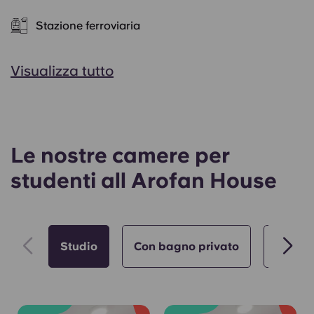
Stazione ferroviaria
Visualizza tutto
Le nostre camere per
studenti all Arofan House
Studio
Con bagno privato
Soggior