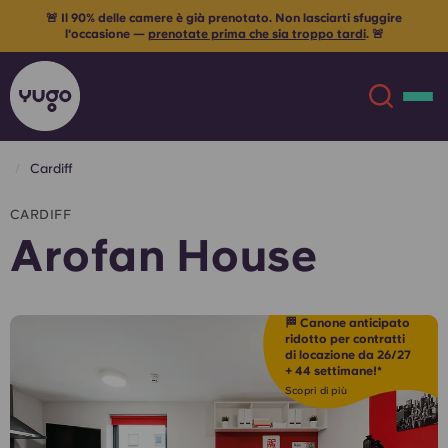
🚨 Il 90% delle camere è già prenotato. Non lasciarti sfuggire
l'occasione —
prenotate prima che sia troppo tardi
. 🚨
Cardiff
Chi siamo
English (GB)
CARDIFF
Arofan House
English (US)
Sedi
Chinese
Español
Altro
🏁 Canone anticipato
ridotto per contratti
di locazione da 26/27
Català
Deutsch
+ 44 settimane!*
Scopri di più
Italian
French