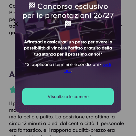
🏁 Concorso esclusivo
Camere accoglienti, ben arredate e curate.
Personale cordiale e ottimi servizi. Posizione
per le prenotazioni 26/27
perfetta: vicina al centro città ma appartata e
🏁
tranquilla. Il cortile e il deposito biciclette sono un
grande vantaggio. Nessuna lamentela.
Affrettati e assicurati un posto per avere la
possibilità di vincere l'affitto gratuito della
tua stanza per il prossimo anno!*
*Si applicano i termini e le condizioni -
vedi
qui
.
Ameze O
Visualizza le camere
Il posto era davvero fantastico. Avevo un
monolocale con cucina e bagno privato, ed era
molto bello e pulito. La posizione era ottima, a
circa 12 minuti a piedi dal centro città. Il personale
era fantastico, e il rapporto qualità-prezzo era