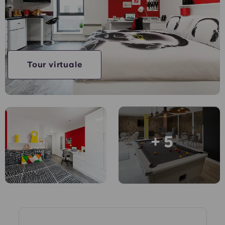
Account
Lingua
Portuguese
English (GB)
Seleziona un paese
Prenota ora
Seleziona una città
English (US)
Tour virtuale
Seleziona una residenza
Chinese
Accedi
Español
+ 5
Català
Deutsch
Italian