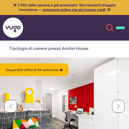
🚨 Il 90% delle camere è già prenotato. Non lasciarti sfuggire
l'occasione —
prenotate prima che sia troppo tardi
. 🚨
Tipologie di camere presso Arofan House
Chi siamo
English (GB)
Disponibili affitti di 44 settimane 📅
English (US)
Sedi
Chinese
Español
Altro
Català
Deutsch
Italian
French