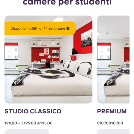
camere per studenti
Disponibili affitti di 44 settimane 📅
STUDIO CLASSICO
PREMIUM
190.00 – £195.00 A195.00
£187.00187.00