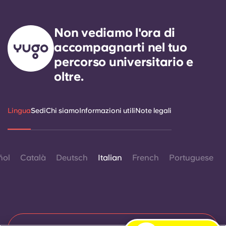
Non vediamo l'ora di
accompagnarti nel tuo
percorso universitario e
oltre.
Lingua
Sedi
Chi siamo
Informazioni utili
Note legali
ñol
Català
Deutsch
Italian
French
Portuguese