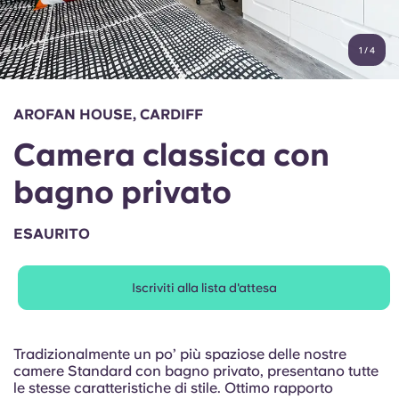
Account
Lingua
Portuguese
1
/
4
English (GB)
Seleziona un paese
Prenota ora
Seleziona una città
English (US)
AROFAN HOUSE, CARDIFF
Seleziona una residenza
Camera classica con
Chinese
Accedi
bagno privato
Español
ESAURITO
Català
Iscriviti alla lista d'attesa
Deutsch
Italian
Tradizionalmente un po’ più spaziose delle nostre
camere Standard con bagno privato, presentano tutte
le stesse caratteristiche di stile. Ottimo rapporto