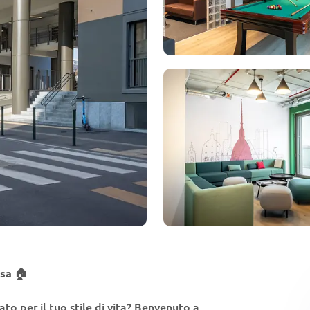
Sala giochi
asa 🏠
to per il tuo stile di vita? Benvenuto a