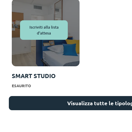
Iscriviti alla lista
d'attesa
SMART STUDIO
ESAURITO
Esterno
Visualizza tutte le tipolo