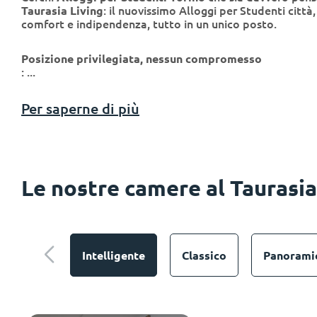
Cucina comune
: il nuovissimo Alloggi per Studenti citt
Taurasia Living
comfort e indipendenza, tutto in un unico posto.
Posizione privilegiata, nessun compromesso
: ...
Per saperne di più
Le nostre camere al Taurasia
Aree comuni
Intelligente
Classico
Panorami