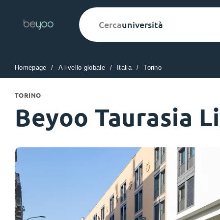
Cerca
alloggio
Homepage
A livello globale
Italia
Torino
English (GB)
English (US)
Chi siamo
Sedi
Altro
TORINO
Portuguese
Beyoo Taurasia Li
Yugo VCARB: Verso una nuova 
settore Alloggi per Studenti
La partnership pionieristica Yugocon VCARB a
l'innovazione, l'ambizione e momenti indimentic
studenti.