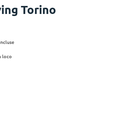
ving Torino
incluse
n loco