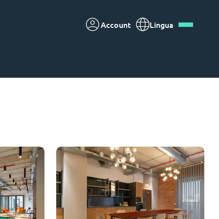
Account
Lingua
Deutsch
Italian
French
Apply Now
Diventa partner di Yugo
nti
Informazioni per i
genitori
Contattaci