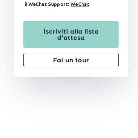
WeChat
📱WeChat Support:
Iscriviti alla lista
d'attesa
Fai un tour