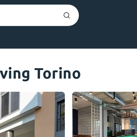
Chinese
Español
Català
ving Torino
Chi siamo
era nel
Domande freque
limenta
abili per gli
Blog