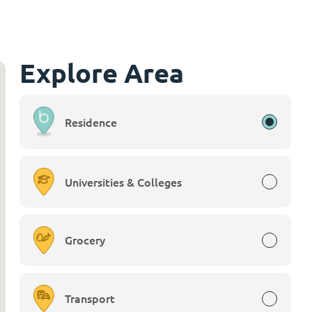
Explore Area
Residence
Universities & Colleges
Grocery
Transport
2