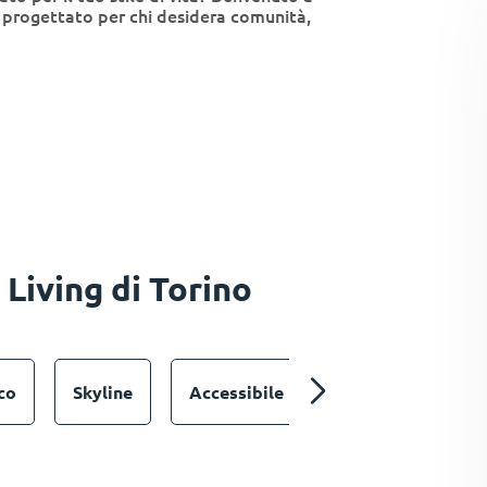
Sala studio
à, progettato per chi desidera comunità,
 Living di Torino
Palestra
co
Skyline
Accessibile