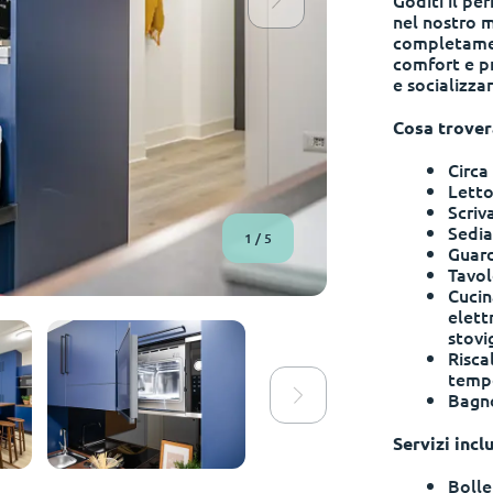
Goditi il pe
nel nostro m
completamen
comfort e pra
e socializza
Cosa trover
Circa
Letto
Scriv
Sedia
1
/
5
Guar
Tavol
Cucin
elett
stovi
Risca
tempe
Bagno
Servizi inclu
Bolle