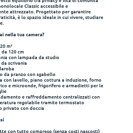
rfetto equilibrio tra privacy e vita di comunità
onolocale Classic accessibile e
te attrezzato. Progettato per garantire
ticità, è lo spazio ideale in cui vivere, studiare
re.
ai nella tua camera?
 20 m²
 da 120 cm
ania con lampada da studio
 da scrivania
daroba
o da pranzo con sgabello
a con lavello, piano cottura a induzione, forno
rico e microonde, frigorifero e armadietti per le
glie
ldamento e raffreddamento centralizzati con
ratura regolabile tramite termostato
 privato con doccia
si
tte con tutto compreso (senza costi nascosti)