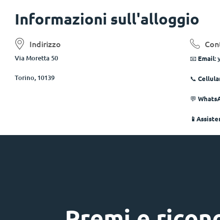
Informazioni sull'alloggio
Indirizzo
Con
Via Moretta 50
📧
Email:
Torino, 10139
📞
Cellula
💬
Whats
📱Assist
Premi e ricon