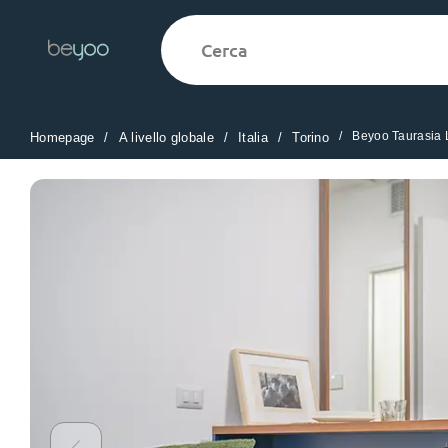
Cerca
paese
Beyoo Taurasia L
Homepage
A livello globale
Italia
Torino
English (GB)
English (US)
Chi siamo
Sedi
Altro
Portuguese
Yugo VCARB: Verso una nuova 
settore Alloggi per Studenti
La partnership pionieristica Yugocon VCARB a
l'innovazione, l'ambizione e momenti indimentic
studenti.