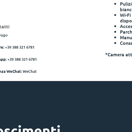
Puliz
bianc
Wi-Fi
dispos
Acces
tatti
Parch
yugo
Manu
Conse
re:
+39 388 321 6781
*Camera att
App:
+39 388 321 6781
enza WeChat:
WeChat
oscimenti