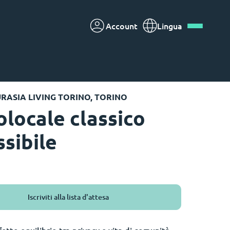
Account
Lingua
Deutsch
Italian
French
Apply Now
RASIA LIVING TORINO, TORINO
locale classico
ssibile
Diventa partner di Yugo
nti
Informazioni per i
genitori
Iscriviti alla lista d'attesa
Contattaci