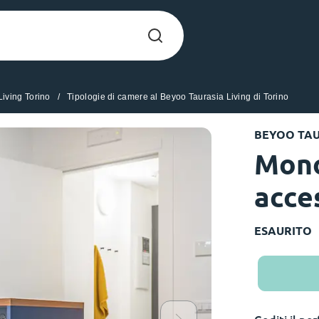
iving Torino
Tipologie di camere al Beyoo Taurasia Living di Torino
Chinese
Español
Català
BEYOO TAU
Mono
acce
Chi siamo
era nel
ESAURITO
Domande freque
limenta
abili per gli
Blog