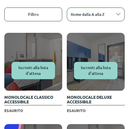
English (GB)
Seleziona un paese
Prenota ora
Filtro
Nome dalla A alla Z
Seleziona una città
English (US)
Seleziona una residenza
Chinese
Accedi
Español
Català
Iscriviti alla lista
Iscriviti alla lista
d'attesa
d'attesa
Deutsch
MONOLOCALE CLASSICO
MONOLOCALE DELUXE
Italian
ACCESSIBILE
ACCESSIBILE
ESAURITO
ESAURITO
French