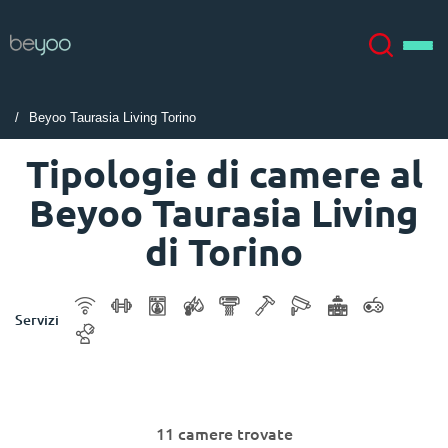
Beyoo Taurasia Living Torino
Chi siamo
English (GB)
Tipologie di camere al
Beyoo Taurasia Living
English (US)
Sedi
di Torino
Chinese
Español
Altro
Servizi
Català
Deutsch
Italian
French
Account
Lingua
Portuguese
11 camere trovate