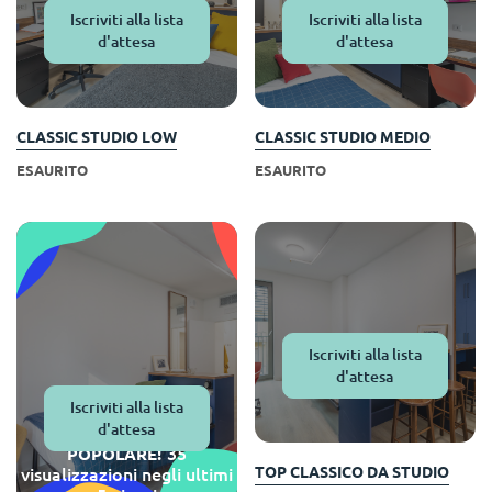
Iscriviti alla lista
Iscriviti alla lista
d'attesa
d'attesa
CLASSIC STUDIO LOW
CLASSIC STUDIO MEDIO
ESAURITO
ESAURITO
Iscriviti alla lista
d'attesa
Iscriviti alla lista
d'attesa
35
POPOLARE!
visualizzazioni negli ultimi
TOP CLASSICO DA STUDIO