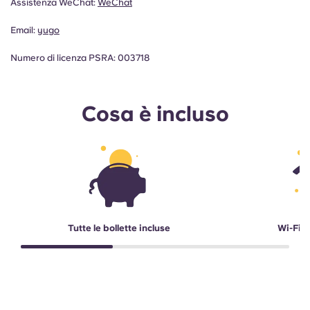
Assistenza WeChat:
WeChat
Email:
yugo
Numero di licenza PSRA: 003718
Cosa è incluso
Tutte le bollette incluse
Wi-Fi a