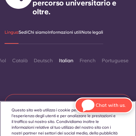
percorso universitario e
oltre.
Lingua
Sedi
Chi siamo
Informazioni utili
Note legali
ñol
Català
Deutsch
Italian
French
Portuguese
Contattaci
Chat with us.
Questo sito web utilizza i cookie per migliorare
l'esperienza degli utenti e per analizzare le prestazioni e
il traffico sul nostro sito. Condividiamo inoltre le
informazioni relative al tuo utilizzo del nostro sito con i
© 2026. Tutti i diritti riservati.
Laddove in questo sito web compaiano termini che indicano
nostri partner nei settori dei social media, della pubblicità