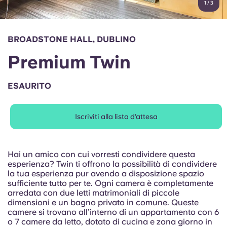
1
/
3
English (GB)
Seleziona un paese
Prenota ora
Seleziona una città
English (US)
BROADSTONE HALL, DUBLINO
Seleziona una residenza
Premium Twin
Chinese
Accedi
ESAURITO
Español
Iscriviti alla lista d'attesa
Català
Deutsch
Hai un amico con cui vorresti condividere questa
esperienza? Twin ti offrono la possibilità di condividere
la tua esperienza pur avendo a disposizione spazio
Italian
sufficiente tutto per te. Ogni camera è completamente
arredata con due letti matrimoniali di piccole
dimensioni e un bagno privato in comune. Queste
French
camere si trovano all’interno di un appartamento con 6
o 7 camere da letto, dotato di cucina e zona giorno in