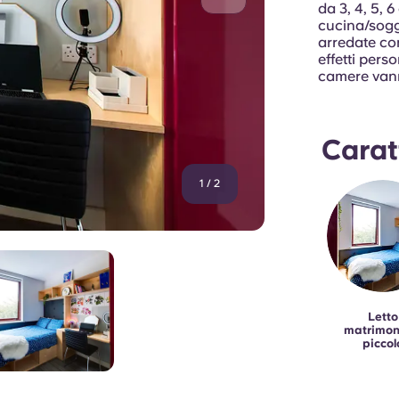
da 3, 4, 5, 
cucina/sog
arredate con
effetti pers
camere van
Carat
1
/
2
Letto
matrimon
piccol