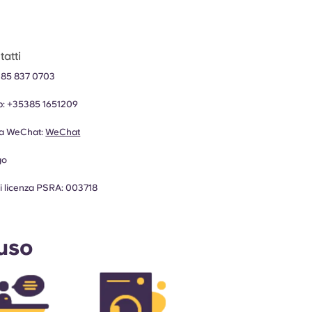
atti
 85 837 0703
p:
+35385 1651209
za WeChat:
WeChat
go
 licenza PSRA: 003718
luso