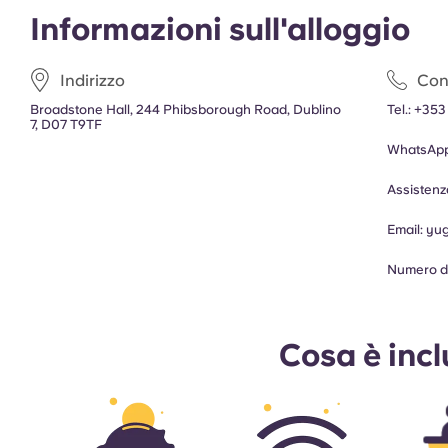
Informazioni sull'alloggio
Indirizzo
Cont
Broadstone Hall, 244 Phibsborough Road, Dublino
Tel.:
+353
7, D07 T9TF
WhatsAp
Assisten
Email:
yu
Numero di
Cosa è inc