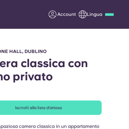
Account
Lingua
Deutsch
Italian
French
Apply Now
NE HALL, DUBLINO
ra classica con
o privato
Diventa partner di Yugo
nti
Informazioni per i
genitori
Iscriviti alla lista d'attesa
Contattaci
spaziosa camera classica in un appartamento