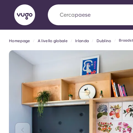
Cerca
università
Broadst
Homepage
A livello globale
Irlanda
Dublino
English (GB)
English (US)
Chi siamo
Sedi
Altro
Portuguese
Yugo VCARB: Verso una nuov
settore Alloggi per Studenti
La partnership pionieristica Yugocon VCARB 
l'innovazione, l'ambizione e momenti indimentic
studenti.