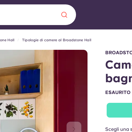
one Hall
Tipologie di camere al Broadstone Hall
Chinese
Español
Català
BROADSTO
Came
bagn
Chi siamo
a era nel
ESAURITO
Domande freque
alimenta
abili per gli
Blog
Scegli una 