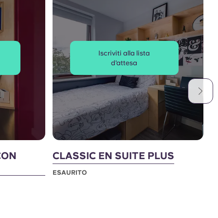
Iscriviti alla lista
d'attesa
CON
CLASSIC EN SUITE PLUS
C
P
ESAURITO
E