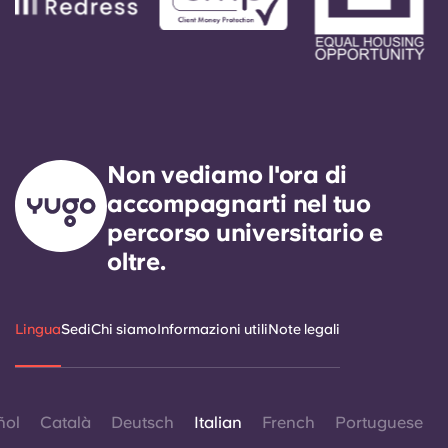
Non vediamo l'ora di
accompagnarti nel tuo
percorso universitario e
oltre.
Lingua
Sedi
Chi siamo
Informazioni utili
Note legali
ñol
Català
Deutsch
Italian
French
Portuguese