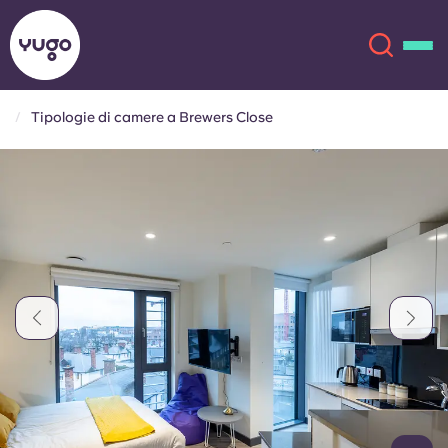
Tipologie di camere a Brewers Close
Chi siamo
English (GB)
English (US)
Sedi
Chinese
Español
Altro
Català
Deutsch
Italian
French
Account
Lingua
Portuguese