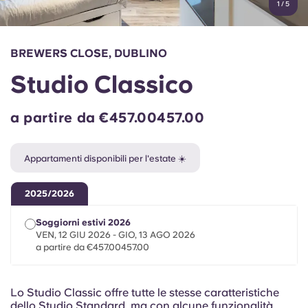
1
/
5
English (GB)
Seleziona un paese
Prenota ora
Seleziona una città
English (US)
BREWERS CLOSE, DUBLINO
Seleziona una residenza
Studio Classico
Chinese
Accedi
a partire da €457.00457.00
Español
Appartamenti disponibili per l'estate ☀️
Català
2025/2026
Deutsch
Soggiorni estivi 2026
VEN, 12 GIU 2026 - GIO, 13 AGO 2026
Italian
a partire da €457.00457.00
French
Lo Studio Classic offre tutte le stesse caratteristiche
dello Studio Standard, ma con alcune funzionalità