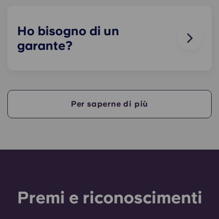
potrebbero soffrire di allergie, non è consentito
tenere animali all’interno dei nostri edifici.
Ho bisogno di un
garante?
Sì, se paghi l'alloggio a rate, ti servirà un garante
che assicuri che tu sia in grado di effettuare i
pagamenti entro i termini previsti.
Per saperne di più
Un garante si assumerà la responsabilità di
effettuare i pagamenti per tuo conto qualora tu
non fossi in grado di farlo, per qualsiasi motivo.
Se hai difficoltà a pagare una rata, ti preghiamo
di rivolgerti prima al nostro team di assistenza: il
ricorso al garante avverrà solo come ultima
risorsa.
Premi e riconoscimenti