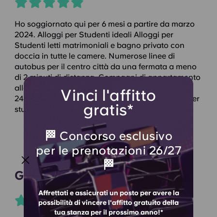
Ho soggiornato qui per 6 mesi a partire da marzo
2024. Alloggi per Studenti ideali Alloggi per
Studenti letti matrimoniali e bagno privato con
doccia in tutte le camere. Numerose linee di
autobus per il centro città da una fermata a meno
di 2 minuti di distanza. Compagni di appartamento
alla mano e reception/servizio di sicurezza attivo
Vinci l'affitto
24 ore su 24, 7 giorni su 7. Ottima sistemazione per
gratis*
studenti universitari.
🏁 Concorso esclusivo
per le prenotazioni 26/27
🏁
Gianni D
Affrettati e assicurati un posto per avere la
possibilità di vincere l'affitto gratuito della
tua stanza per il prossimo anno!*