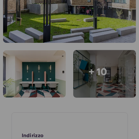
English (GB)
Seleziona un paese
Prenota ora
Seleziona una città
English (US)
Seleziona una residenza
Chinese
Accedi
Español
+ 10
Català
Deutsch
Italian
French
Indirizzo