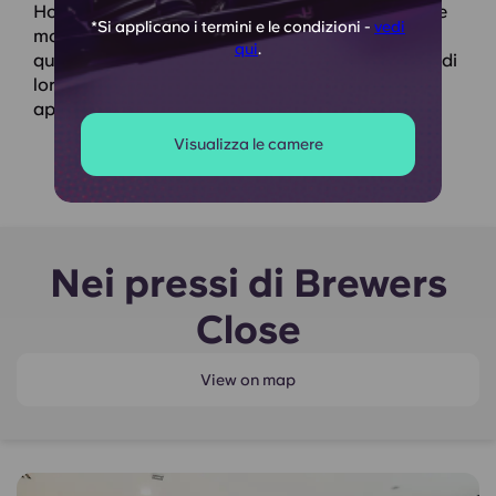
Ho vissuto a Brewers Close: il personale è sempre
*Si applicano i termini e le condizioni -
vedi
molto gentile e mi aiuta sempre a entrare, anche
qui
.
quando ogni tanto mi dimentico le chiavi. Alcuni di
loro parlano persino spagnolo, e questo lo
apprezzo molto!
Visualizza le camere
Nei pressi di Brewers
Close
View on map