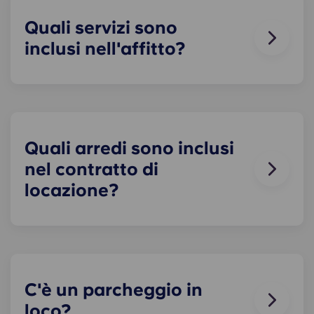
Quali servizi sono
inclusi nell'affitto?
Acqua, gas ed elettricità sono tutti inclusi
nell'affitto, quindi non devi preoccuparti di pagare
puntualmente le bollette. Puoi consultare il
dettaglio dei prezzi nella tabella dei prezzi.
Quali arredi sono inclusi
nel contratto di
locazione?
Tutti i nostri appartamenti sono completamente
arredati! Nella tua stanza troverai un letto, un
materasso, una scrivania e spazio per riporre
vestiti e oggetti personali.
C'è un parcheggio in
Durante il tuo soggiorno, potrai arredare
loco?