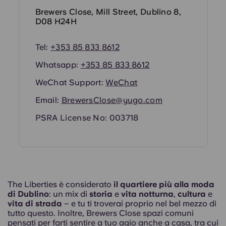
Portuguese
Brewers Close, Mill Street, Dublino 8,
D08 H24H
Tel:
+353 85 833 8612
Whatsapp:
+353 85 833 8612
WeChat Support:
WeChat
Email:
BrewersClose@yugo.com
PSRA License No: 003718
The Liberties è considerato
il quartiere più alla moda
di Dublino
: un mix di
storia
e
vita notturna
,
cultura
e
vita di strada
– e tu ti troverai proprio nel bel mezzo di
tutto questo. Inoltre, Brewers Close spazi comuni
pensati per farti sentire a tuo agio anche a casa, tra cui