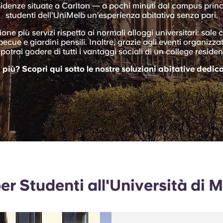
idenze situate a Carlton — a pochi minuti dal campus prin
studenti dell’UniMelb un’esperienza abitativa senza pari.
ione più servizi rispetto ai normali alloggi universitari: sale 
ecue e giardini pensili. Inoltre, grazie agli eventi organizza
 potrai godere di tutti i vantaggi sociali di un college residen
più? Scopri qui sotto le nostre soluzioni abitative dedica
per Studenti all'Università di 