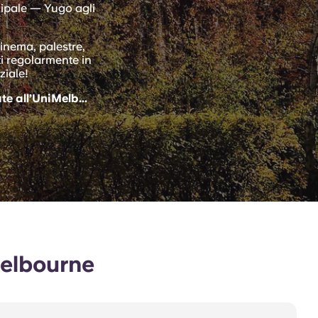
cipale — Yugo agli
cinema, palestre,
ti regolarmente in
ziale!
te all’UniMelb...
Melbourne