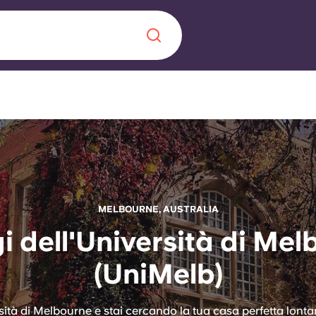
Chinese
Español
Català
Chi siamo
MELBOURNE, AUSTRALIA
a era nel
i dell'Università di Me
Domande freque
(UniMelb)
alimenta
abili per gli
Blog
rsità di Melbourne e stai cercando la tua casa perfetta lon