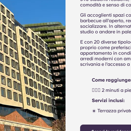
comodità e senso di c
Gli accoglienti spazi c
barbecue all'aperto, r
socializzare. In alterna
studio o andare in pal
E con 20 diverse tipolog
proprio come preferisci
appartamento in condivi
arredi moderni con ampi
scrivania e l'accesso a t
Come raggiunger
🚶🏻‍♂️ 2 minuti a 
Servizi inclusi:
☀️ Terrazza priva