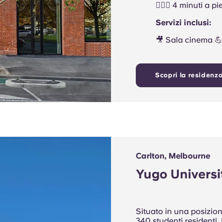
🚶🏻‍♂️ 4 minuti a 
Servizi inclusi:
🎥 Sala cinema 💪
Scopri la residenz
Carlton, Melbourne
Yugo Universi
Situato in una posizion
340 studenti residenti