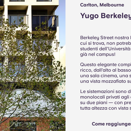
Carlton, Melbourne
Yugo Berkeley
Berkeley Street nostra 
cui si trova, non potre
studenti dell’Universit
già nel campus!
Questo elegante comples
ricco, dall’alto al basso
una sala cinema, una s
una vista mozzafiato sui
Le sistemazioni sono di
monolocali privati agli 
su due piani — con pre
tutta altezza con vista
Come raggiunger