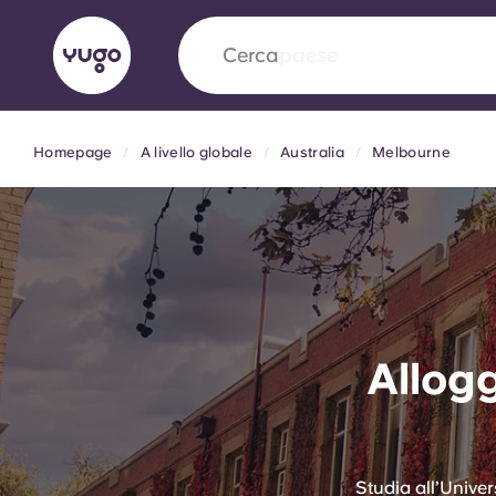
Cerca
università
Homepage
A livello globale
Australia
Melbourne
English (GB)
English (US)
Chi siamo
Sedi
Altro
Portuguese
Yugo VCARB: Verso una nuov
Allogg
settore Alloggi per Studenti
La partnership pionieristica Yugocon VCARB 
l'innovazione, l'ambizione e momenti indimentic
studenti.
Studia all’Unive