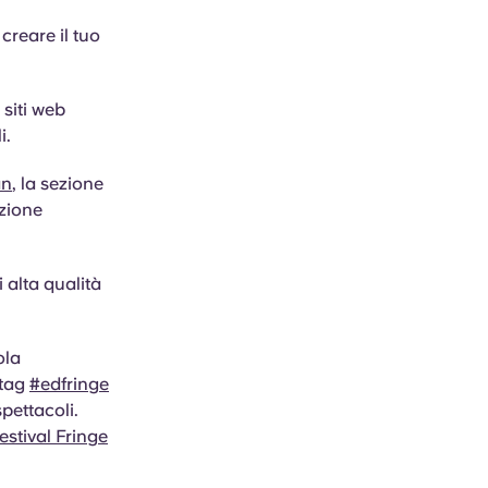
 creare il tuo
 siti web
i.
an
, la sezione
ezione
i alta qualità
ola
htag
#edfringe
pettacoli.
estival Fringe