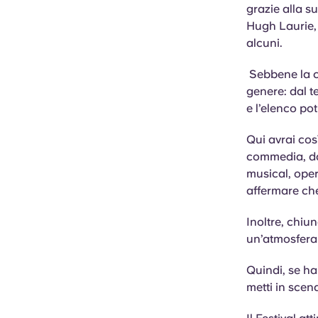
grazie alla s
Hugh Laurie,
alcuni.
Sebbene la co
genere: dal te
e l’elenco po
Qui avrai cos
commedia, dan
musical, oper
affermare che 
Inoltre, chiu
un’atmosfera
Quindi, se ha
metti in scen