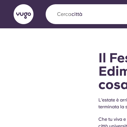
Cerca
paese
English (GB)
English (US)
Chi siamo
Sedi
Altro
Il F
Portuguese
Edim
cosa
Yugo VCARB: Verso una nuov
settore Alloggi per Studenti
L'estate è ar
terminata la 
La partnership pionieristica Yugocon VCARB 
l'innovazione, l'ambizione e momenti indimentic
Che tu viva e
studenti.
città univers