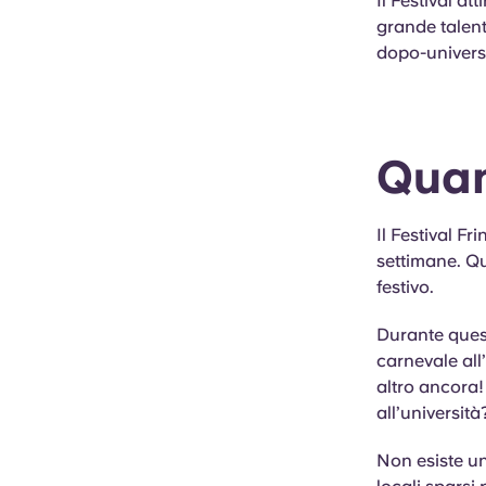
Il Festival at
grande talento
dopo-univers
Quan
Il Festival F
settimane. Qu
festivo.
Durante quest
carnevale all
altro ancora!
all’università
Non esiste un