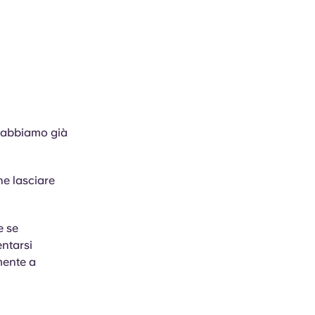
 abbiamo già
ne lasciare
e se
entarsi
mente a