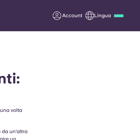
Account
Lingua
Deutsch
Italian
French
Apply Now
ti:
Diventa partner di Yugo
nti
Informazioni per i
 una volta
genitori
Contattaci
 da un’altra
ggire un