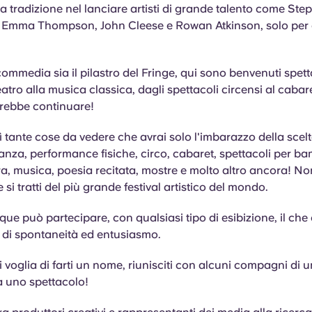
ua tradizione nel lanciare artisti di grande talento come Ste
 Emma Thompson, John Cleese e Rowan Atkinson, solo per 
mmedia sia il pilastro del Fringe, qui sono benvenuti spetta
atro alla musica classica, dagli spettacoli circensi al cabare
trebbe continuare!
ì tante cose da vedere che avrai solo l'imbarazzo della scelt
za, performance fisiche, circo, cabaret, spettacoli per ba
a, musica, poesia recitata, mostre e molto altro ancora! N
si tratti del più grande festival artistico del mondo.
nque può partecipare, con qualsiasi tipo di esibizione, il che
 di spontaneità ed entusiasmo.
i voglia di farti un nome, riunisciti con alcuni compagni di u
a uno spettacolo!