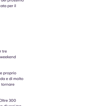
ca del prossimo
ata per il
 tre
l weekend
 e proprio
ada e di molto
 tornare
 Oltre 300