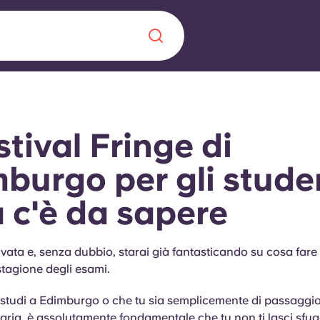
Chinese
Español
Català
estival Fringe di
burgo per gli studen
 c'è da sapere
Chi siamo
a era nel
Domande freque
rivata e, senza dubbio, starai già fantasticando su cosa fare
stagione degli esami.
alimenta
abili per gli
Blog
 studi a Edimburgo o che tu sia semplicemente di passaggio
itaria, è assolutamente fondamentale che tu non ti lasci sfu