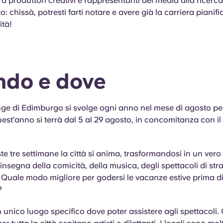
tira produttori creativi e rappresentanti dei media alla ricer
: chissà, potresti farti notare e avere già la carriera pianific
ità!
do e dove
ringe di Edimburgo si svolge ogni anno nel mese di agosto per
est’anno si terrà dal 5 al 29 agosto, in concomitanza con i
e tre settimane la città si anima, trasformandosi in un vero
’insegna della comicità, della musica, degli spettacoli di str
 Quale modo migliore per godersi le vacanze estive prima di
?
 unico luogo specifico dove poter assistere agli spettacoli.