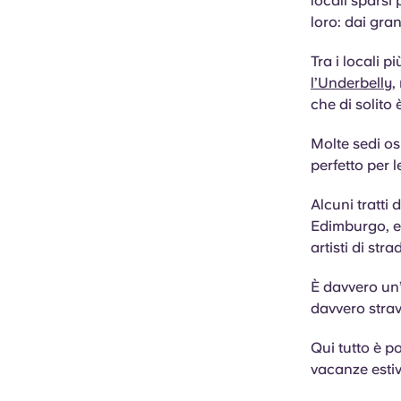
locali sparsi p
loro: dai gran
Tra i locali 
l’Underbelly
,
che di solito
Molte sedi os
perfetto per 
Alcuni tratti
Edimburgo, e
artisti di stra
È davvero un’
davvero strav
Qui tutto è p
vacanze estiv