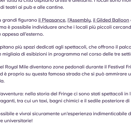
er tutta la città ospitano artisti e dilettanti. I locali sono mol
di teatri ai pub e alle cantine.
più grandi figurano
il Pleasance
,
l’Assembly
,
il Gilded Balloon
 ma è possibile individuare anche i locali più piccoli cercan
 è appesa all’esterno.
pitano più spazi dedicati agli spettacoli, che offrono il pal
le migliaia di esibizioni in programma nel corso delle tre set
 del Royal Mile diventano zone pedonali durante il Festival Fr
d è proprio su questa famosa strada che si può ammirare u
da.
avventura: nella storia del Fringe ci sono stati spettacoli in 
aganti, tra cui un taxi, bagni chimici e il sedile posteriore 
ossibile e vivrai sicuramente un’esperienza indimenticabile 
e universitarie!