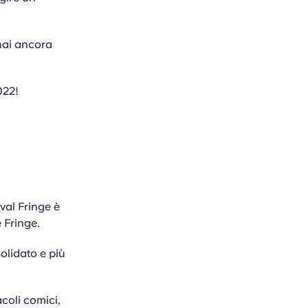
hai ancora
022!
val Fringe è
 Fringe.
solidato e più
acoli comici,