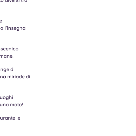
to diversi tra
e
do l’insegna
coscenico
timane.
inge di
na miriade di
luoghi
di una moto!
durante le