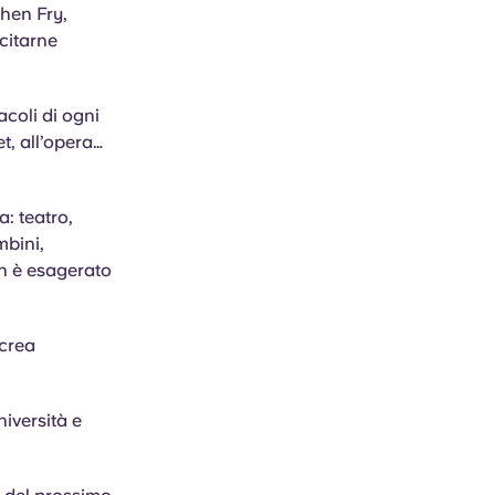
phen Fry,
citarne
coli di ogni
t, all’opera…
a: teatro,
mbini,
on è esagerato
 crea
niversità e