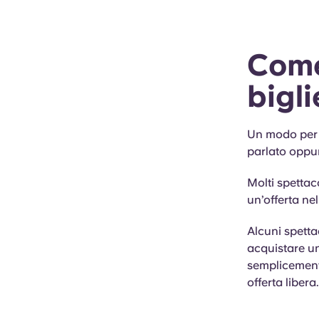
Come
bigli
Un modo per p
parlato oppur
Molti spettac
un’offerta ne
Alcuni spetta
acquistare un
semplicemente
offerta libera.