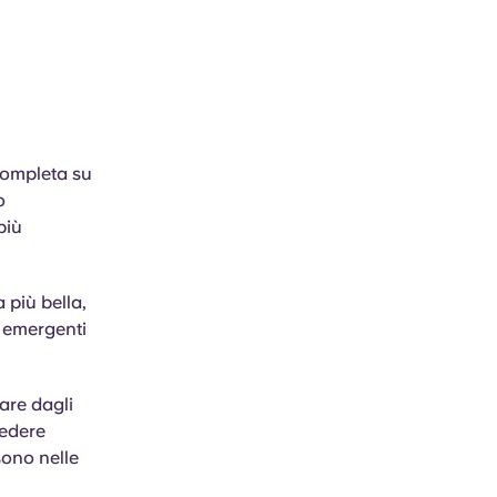
 completa su
o
più
 più bella,
ti emergenti
are dagli
iedere
sono nelle