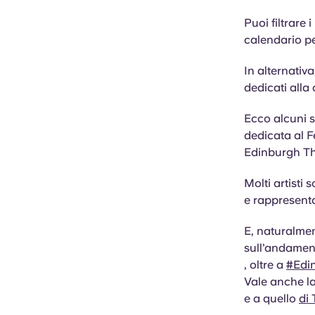
Puoi filtrare i
calendario pe
In alternativa
dedicati alla 
Ecco alcuni si
dedicata al F
Edinburgh T
Molti artisti 
e rappresent
E, naturalmen
sull’andament
, oltre a
#Edi
Vale anche la
e a quello
di 