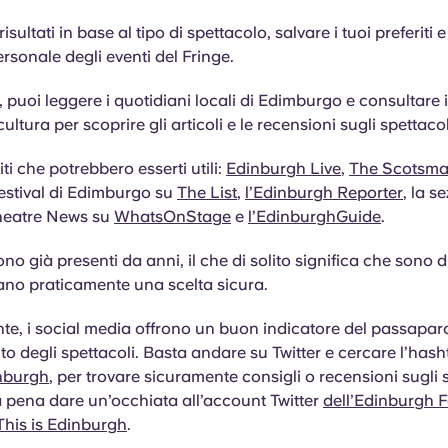
 risultati in base al tipo di spettacolo, salvare i tuoi preferiti e
rsonale degli eventi del Fringe.
, puoi leggere i quotidiani locali di Edimburgo e consultare i
cultura per scoprire gli articoli e le recensioni sugli spettacol
ti che potrebbero esserti utili:
Edinburgh Live
,
The Scotsm
estival di Edimburgo su
The List
,
l’Edinburgh Reporter
, la s
heatre News su
WhatsOnStage
e
l’EdinburghGuide
.
sono già presenti da anni, il che di solito significa che sono d
ano praticamente una scelta sicura.
te, i social media offrono un buon indicatore del passapar
o degli spettacoli. Basta andare su Twitter e cercare l’has
nburgh
, per trovare sicuramente consigli o recensioni sugli s
 pena dare un’occhiata all’account Twitter
dell’Edinburgh F
This is Edinburgh
.