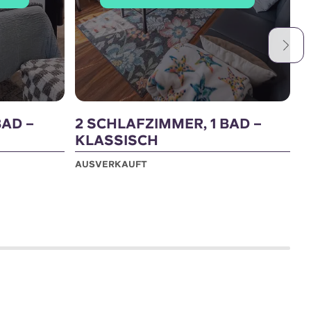
BAD –
2 SCHLAFZIMMER, 1 BAD –
L
KLASSISCH
U
AUSVERKAUFT
A