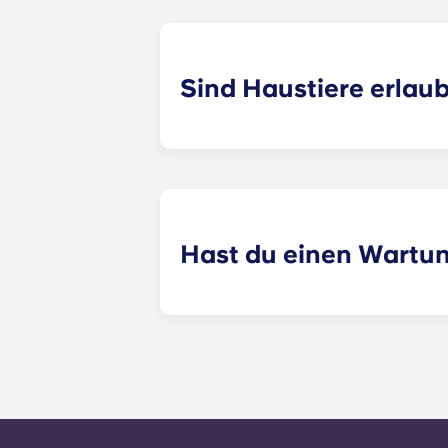
außerdem über eine Grundausstattun
vor dem Einzug an, um weitere Deta
Sind Haustiere erlau
Ja, wir sind tierfreundlich! Bitte 
Hast du einen Wartu
​Nicht dringende Wartungsanfragen 
möglich vom Verwaltungspersonal be
Werktagen bei 24 Stunden. Ein 24-
der Bürozeiten wirst du aufgeforde
Büronummer folgst. Deine Nachricht
alle allgemeinen Serviceanfragen i