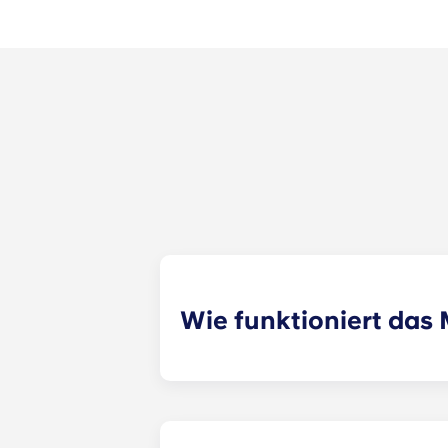
Wie funktioniert da
Wir werden unser Bestes tun, um di
Formular zur Mitbewohnervermittlun
Vermietungsspezialist deine Angab
zuweisen. Auch unsere Social-Media