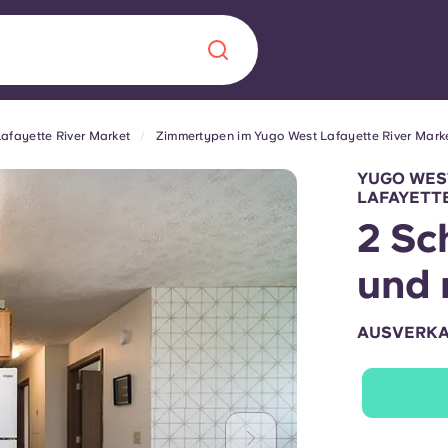
afayette River Market
Zimmertypen im Yugo West Lafayette River Mark
Chinese
Español
Català
YUGO WES
LAFAYETT
2 Sc
und 
Über uns
in Sachen
AUSVERK
Häufig gestellt
B sorgt für
Blog
te für die