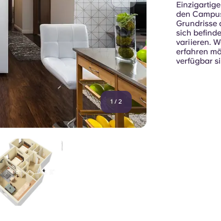
Einzigartige
den Campus
Grundrisse 
sich befind
variieren. 
erfahren mö
verfügbar si
1
/
2