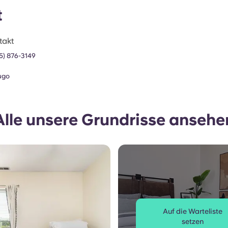
t
takt
65) 876-3149
ugo
Alle unsere Grundrisse ansehe
Auf die Warteliste
setzen