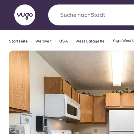
Suche nach
Yugo West L
Startseite
Weltweit
USA
West Lafayette
English (GB)
English (US)
Über uns
Standorte
Mehr
Portuguese
Yugo VCARB: Eine neue Ära 
Studentenwohnheime
Die wegweisende Partnerschaft Yugomit VCAR
Innovation, Ehrgeiz und unvergessliche Momen
Studenten.