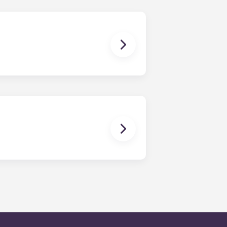
nd einen Couchtisch. Bitte ruf uns
mitzubringen.
sie werden dann so schnell wie
Wartungsanfragen liegt an
ummer des Büros anrufst. Außerhalb
schen Anweisungen unter der
t unser ausdrückliches Ziel, auf