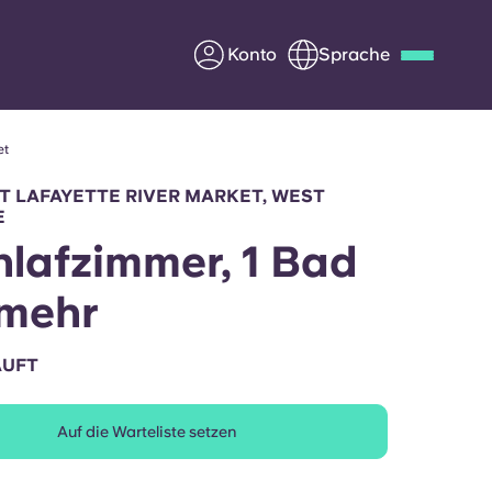
Konto
Sprache
et
Deutsch
Italian
French
Apply Now
T LAFAYETTE RIVER MARKET, WEST
E
hlafzimmer, 1 Bad
mehr
Werde Partner von Yugo
AUFT
e Fragen
Infos für Eltern
Kontakt aufnehmen
Auf die Warteliste setzen