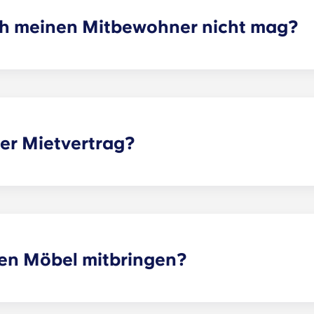
ch meinen Mitbewohner nicht mag?
eten Mietvertrag abgeschlossen hast, können wir dir tatsäch
jedoch nicht garantieren, dass alle Wünsche erfüllt werden
e an das Vermietungsbüro, und wir helfen dir dabei, mögli
tung oder Haftung für Ansprüche, Schäden oder Handlungen
len oder ausgewählten Mitbewohnern beziehen, daraus ent
ler Mietvertrag?
erheit für Eltern und Studierende gleichermaßen. Bei einem 
ich, nicht für die gesamte Apartment es bei einem typische
 B. Wohnzimmer, Küche usw.) werden von allen Mitbewohne
 einem festgelegten Datum und endet an einem festgelegten
in 12 Raten abgerechnet.
en Möbel mitbringen?
iert, die Ausstattung kann jedoch variieren. In der Regel s
 einem Nachttisch und einem Schreibtisch ausgestattet. Di