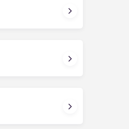
lich dabei helfen, einen
 können. Sollte es doch zu
che Lösungen zu finden. Wir
 jeglicher Art, die sich auf
stehen oder damit in Zusammenhang
Einzelmietvertrag bist du nur für
n gemeinsamen Mietvertrag der Fall
rn gemeinsam genutzt. Unser
 Datum – gegen eine einmalige
ind die Schlafzimmer bereits mit
e meisten Wohnungen verfügen