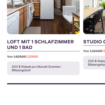
LOFT MIT 1 SCHLAFZIMMER
STUDIO 
UND 1 BAD
Von
1,324.00
1
Von
1,529.00
1,329.00
200 $ Raba
Blitzangebo
200 $ Rabatt pro Monat! Sommer-
Blitzangebot!