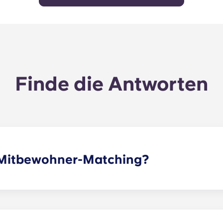
Finde die Antworten
s Mitbewohner-Matching?
r einen oder mehrere Mitbewohner zu vermitteln, die deine
g ist nun Teil des Bewerbungsprozesses. Sobald du das For
en prüfen und dir anhand deines ausgewählten Profils di
-Kanäle sind eine tolle Möglichkeit, mit potenziellen Mitbe