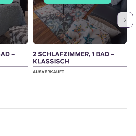
BAD –
2 SCHLAFZIMMER, 1 BAD –
2
KLASSISCH
AUSVERKAUFT
A