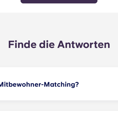
Finde die Antworten
s Mitbewohner-Matching?
r einen oder mehrere Mitbewohner zu vermitteln, die deine
g ist nun Teil des Bewerbungsprozesses. Sobald du das For
en prüfen und dir anhand deines ausgewählten Profils di
-Kanäle sind eine tolle Möglichkeit, mit potenziellen Mitbe