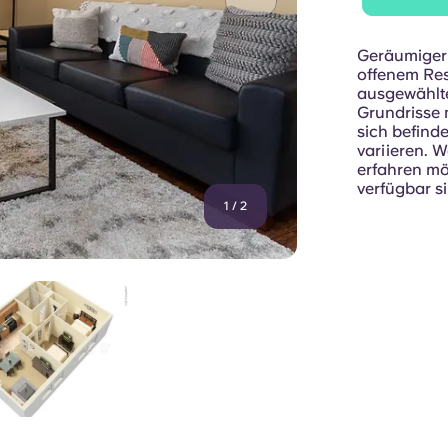
Geräumiger G
offenem Res
ausgewählt
Grundrisse 
sich befind
variieren. 
erfahren mö
verfügbar si
1
/
2