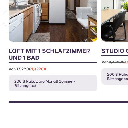
LOFT MIT 1 SCHLAFZIMMER
STUDIO 
UND 1 BAD
Von
1,324.00
1
Von
1,529.00
1,329.00
200 $ Raba
Blitzangebo
200 $ Rabatt pro Monat! Sommer-
Blitzangebot!