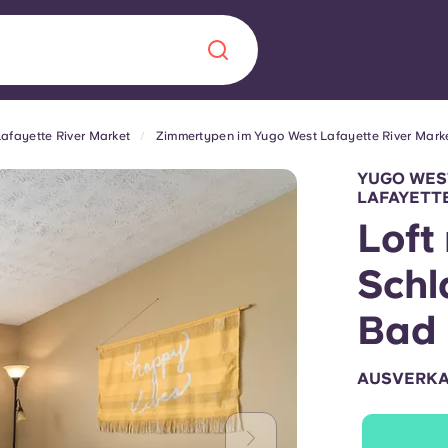
afayette River Market
Zimmertypen im Yugo West Lafayette River Mark
Chinese
Español
Català
YUGO WES
LAFAYETT
Loft 
Schl
Über uns
in Sachen
Bad
Häufig gestellt
AUSVERK
B sorgt für
Blog
te für die