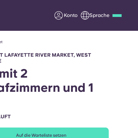
Konto
Sprache
et
Deutsch
Italian
French
Apply Now
T LAFAYETTE RIVER MARKET, WEST
E
mit 2
afzimmern und 1
Werde Partner von Yugo
e Fragen
Infos für Eltern
AUFT
Kontakt aufnehmen
Auf die Warteliste setzen