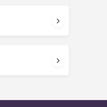
nd einen Couchtisch. Bitte ruf uns
mitzubringen.
sie werden dann so schnell wie
Wartungsanfragen liegt an
ummer des Büros anrufst. Außerhalb
schen Anweisungen unter der
t unser ausdrückliches Ziel, auf