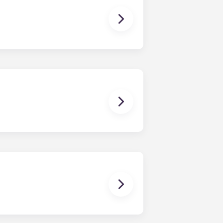
lich dabei helfen, einen
 können. Sollte es doch zu
che Lösungen zu finden. Wir
 jeglicher Art, die sich auf
stehen oder damit in Zusammenhang
Einzelmietvertrag bist du nur für
n gemeinsamen Mietvertrag der Fall
rn gemeinsam genutzt. Unser
 Datum – gegen eine einmalige
ind die Schlafzimmer bereits mit
e meisten Wohnungen verfügen