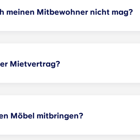
ch meinen Mitbewohner nicht mag?
eten Mietvertrag abgeschlossen hast, können wir dir tatsäch
jedoch nicht garantieren, dass alle Wünsche erfüllt werden
e an das Vermietungsbüro, und wir helfen dir dabei, mögli
tung oder Haftung für Ansprüche, Schäden oder Handlungen
len oder ausgewählten Mitbewohnern beziehen, daraus ent
ler Mietvertrag?
erheit für Eltern und Studierende gleichermaßen. Bei einem 
ich, nicht für die gesamte Apartment es bei einem typische
 B. Wohnzimmer, Küche usw.) werden von allen Mitbewohne
 einem festgelegten Datum und endet an einem festgelegten
in 12 Raten abgerechnet.
en Möbel mitbringen?
iert, die Ausstattung kann jedoch variieren. In der Regel s
 einem Nachttisch und einem Schreibtisch ausgestattet. Di