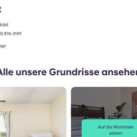
t
takt
65) 876-3149
ugo
Alle unsere Grundrisse ansehe
Auf die Warteliste
setzen