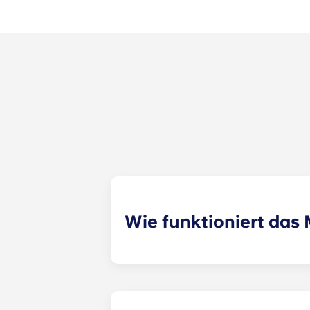
Wie funktioniert da
Wir werden unser Bestes tun, um di
Formular zur Mitbewohnervermittlun
Vermietungsspezialist deine Angab
zuweisen. Auch unsere Social-Media