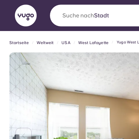
Suche nach
Land
Yugo West L
Startseite
Weltweit
USA
West Lafayette
English (GB)
English (US)
Über uns
Standorte
Mehr
Portuguese
Yugo VCARB: Eine neue Ära 
Studentenwohnheime
Die wegweisende Partnerschaft Yugomit VCAR
Innovation, Ehrgeiz und unvergessliche Momen
Studenten.