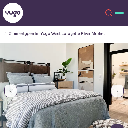
Zimmertypen im Yugo West Lafayette River Market
Über uns
English (GB)
English (US)
Standorte
Chinese
Español
Mehr
Català
Deutsch
Italian
French
Konto
Sprache
Portuguese