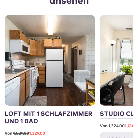
ansehen
LOFT MIT 1 SCHLAFZIMMER
STUDIO CL
UND 1 BAD
Von
1,324.00
1,124.
Von
1,529.00
1,329.00