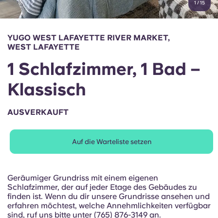
1
/
15
English (GB)
Wähle ein Land aus
Jetzt buchen
Wähle eine Stadt aus
English (US)
YUGO WEST LAFAYETTE RIVER MARKET,
Wähle eine Unterkunft aus
WEST LAFAYETTE
Chinese
1 Schlafzimmer, 1 Bad –
Anmelden
Klassisch
Español
AUSVERKAUFT
Català
Deutsch
Auf die Warteliste setzen
Italian
Geräumiger Grundriss mit einem eigenen
Schlafzimmer, der auf jeder Etage des Gebäudes zu
French
finden ist. Wenn du dir unsere Grundrisse ansehen und
erfahren möchtest, welche Annehmlichkeiten verfügbar
sind, ruf uns bitte unter (765) 876-3149 an.