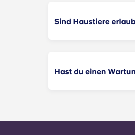
außerdem über eine Grundausstattun
vor dem Einzug an, um weitere Deta
Sind Haustiere erlau
Ja, wir sind tierfreundlich! Bitte 
Hast du einen Wartu
​Nicht dringende Wartungsanfragen 
möglich vom Verwaltungspersonal be
Werktagen bei 24 Stunden. Ein 24-
der Bürozeiten wirst du aufgeforde
Büronummer folgst. Deine Nachricht
alle allgemeinen Serviceanfragen i