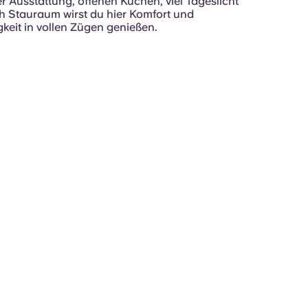
r Ausstattung, offenen Küchen, viel Tageslicht
ch Stauraum wirst du hier Komfort und
eit in vollen Zügen genießen.