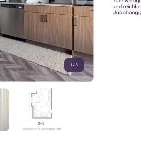
hochwertige
und reichli
Unabhängigk
1
/
3