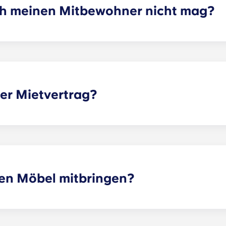
ch meinen Mitbewohner nicht mag?
eten Mietvertrag abgeschlossen hast, können wir dir tatsäch
jedoch nicht garantieren, dass alle Wünsche erfüllt werden
e an das Vermietungsbüro, und wir helfen dir dabei, mögli
tung oder Haftung für Ansprüche, Schäden oder Handlungen
len oder ausgewählten Mitbewohnern beziehen, daraus ent
ler Mietvertrag?
erheit für Eltern und Studierende gleichermaßen. Bei einem 
ich, nicht für die gesamte Apartment es bei einem typische
 B. Wohnzimmer, Küche usw.) werden von allen Mitbewohne
 einem festgelegten Datum und endet an einem festgelegten
in 12 Raten abgerechnet.
en Möbel mitbringen?
iert, die Ausstattung kann jedoch variieren. In der Regel s
 einem Nachttisch und einem Schreibtisch ausgestattet. Di