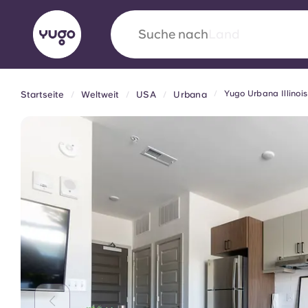
Suche nach
Universität
Yugo Urbana Illinois
Startseite
Weltweit
USA
Urbana
English (GB)
English (US)
Über uns
Standorte
Mehr
Portuguese
Yugo VCARB: Eine neue Ära 
Studentenwohnheime
Die wegweisende Partnerschaft Yugomit VCAR
Innovation, Ehrgeiz und unvergessliche Momen
Studenten.