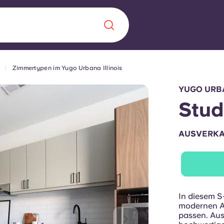
Zimmertypen im Yugo Urbana Illinois
Chinese
Español
Català
YUGO URBA
Stud
AUSVERK
Über uns
in Sachen
Häufig gestellt
B sorgt für
Blog
In diesem S-
te für die
modernen Ap
passen. Aus