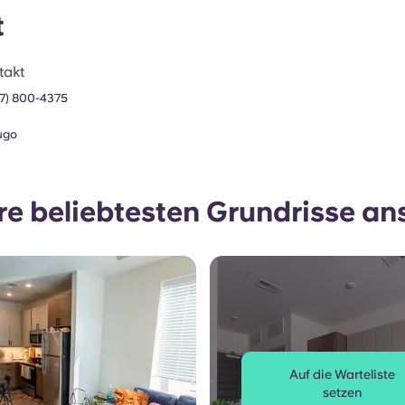
t
takt
17) 800-4375
ugo
e beliebtesten Grundrisse a
Auf die Warteliste
setzen