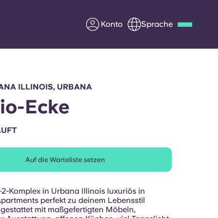
Konto
Sprache
Deutsch
Italian
French
Apply Now
NA ILLINOIS, URBANA
io-Ecke
AUFT
Werde Partner von Yugo
Auf die Warteliste setzen
e Fragen
Infos für Eltern
Kontakt aufnehmen
2-Komplex in Urbana Illinois luxuriös in
artments perfekt zu deinem Lebensstil
gestattet mit maßgefertigten Möbeln,