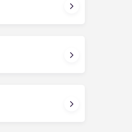
lich dabei helfen, einen
 können. Sollte es doch zu
che Lösungen zu finden. Wir
 jeglicher Art, die sich auf
stehen oder damit in Zusammenhang
Einzelmietvertrag bist du nur für
n gemeinsamen Mietvertrag der Fall
rn gemeinsam genutzt. Unser
 Datum – gegen eine einmalige
ind die Schlafzimmer bereits mit
e meisten Wohnungen verfügen