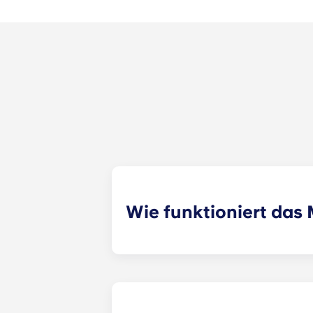
Wie funktioniert da
Wir werden unser Bestes tun, um di
Formular zur Mitbewohnervermittlun
Vermietungsspezialist deine Angab
zuweisen. Auch unsere Social-Media