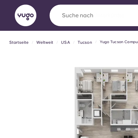
Suche nach
Stadt
Yugo Tucson Campu
Startseite
Weltweit
USA
Tucson
English (GB)
English (US)
Über uns
Standorte
Mehr
Portuguese
Yugo VCARB: Eine neue Ära 
Studentenwohnheime
Die wegweisende Partnerschaft Yugomit VCAR
Innovation, Ehrgeiz und unvergessliche Momen
Studenten.