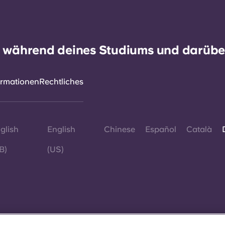
h während deines Studiums und darüber
ormationen
Rechtliches
glish
English
Chinese
Español
Català
B)
(US)
© 2026