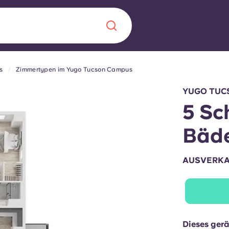
s
Zimmertypen im Yugo Tucson Campus
Chinese
Español
Català
YUGO TUC
5 Sc
Bäde
Über uns
in Sachen
AUSVERK
Häufig gestellt
B sorgt für
Blog
te für die
Dieses ger