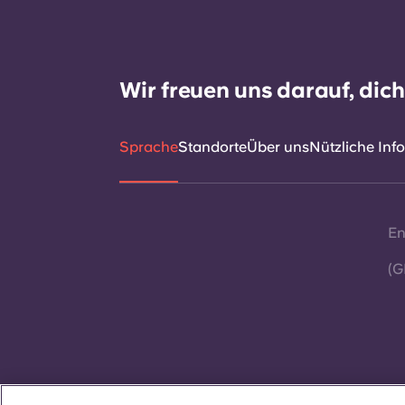
Wir freuen uns darauf, dic
Sprache
Standorte
Über uns
Nützliche Inf
En
(G