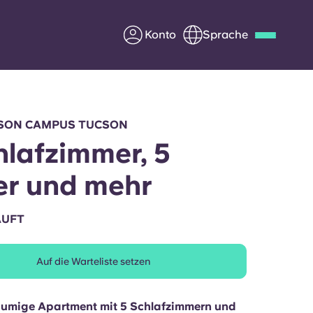
Konto
Sprache
Deutsch
Italian
French
Apply Now
SON CAMPUS TUCSON
hlafzimmer, 5
r und mehr
Werde Partner von Yugo
AUFT
e Fragen
Infos für Eltern
Auf die Warteliste setzen
Kontakt aufnehmen
äumige Apartment mit 5 Schlafzimmern und