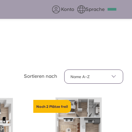
Konto
Sprache
Deutsch
Italian
French
Apply Now
Werde Partner von Yugo
e Fragen
Infos für Eltern
Sortieren nach
Name A–Z
Kontakt aufnehmen