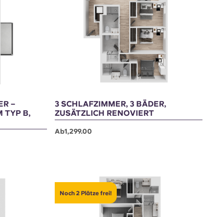
Noch 1 Platz frei!
ER –
3 SCHLAFZIMMER, 3 BÄDER,
 TYP B,
ZUSÄTZLICH RENOVIERT
Ab1,299.00