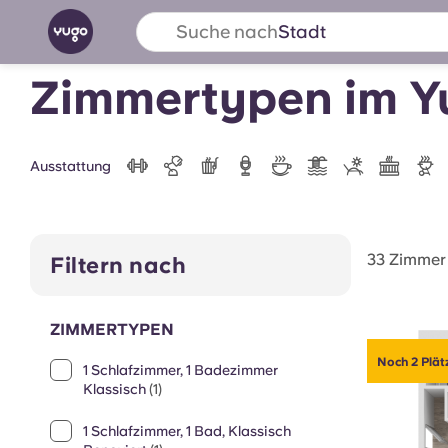
Suche nach
Land
Startseite
Weltweit
USA
Tucson
Yugo Tucson Cam
English (GB)
English (US)
Über uns
Standorte
Mehr
Zimmertypen im 
Portuguese
Ausstattung
Yugo VCARB: Eine neue Ära 
Studentenwohnheime
33 Zimmer
Filtern nach
Die wegweisende Partnerschaft Yugomit VCAR
Innovation, Ehrgeiz und unvergessliche Momen
ZIMMERTYPEN
Studenten.