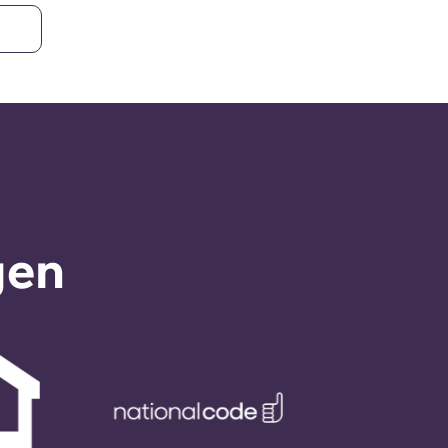
pen angesehen
gen