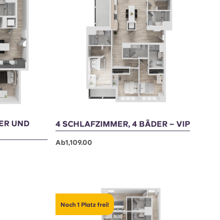
Noch 2 Plätze frei!
DER UND
4 SCHLAFZIMMER, 4 BÄDER – VIP
Ab1,109.00