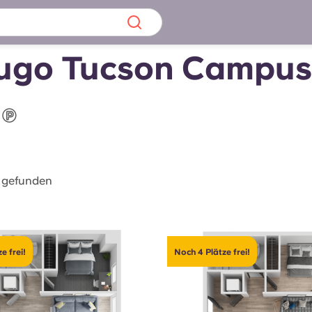
pus
Chinese
Español
Català
Yugo Tucson Campus
Über uns
in Sachen
Häufig gestellt
 gefunden
B sorgt für
Blog
te für die