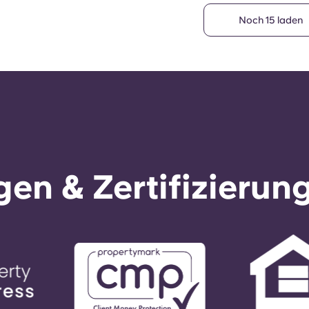
Du hast 18 von 33 Zimmerty
Noch 15 laden
en & Zertifizierun