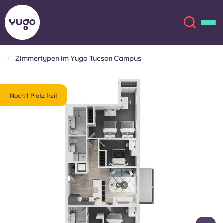
Zimmertypen im Yugo Tucson Campus
Über uns
English (GB)
Noch 1 Platz frei!
English (US)
Standorte
Chinese
Español
Mehr
Català
Deutsch
Italian
French
Konto
Sprache
Portuguese