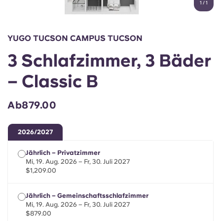
1
/
1
English (GB)
Wähle ein Land aus
Jetzt buchen
Wähle eine Stadt aus
English (US)
YUGO TUCSON CAMPUS TUCSON
Wähle eine Unterkunft aus
3 Schlafzimmer, 3 Bäder
Chinese
Anmelden
– Classic B
Español
Ab879.00
Català
2026/2027
Deutsch
Jährlich – Privatzimmer
Mi, 19. Aug. 2026 – Fr, 30. Juli 2027
Italian
$1,209.00
Jährlich – Gemeinschaftsschlafzimmer
French
Mi, 19. Aug. 2026 – Fr, 30. Juli 2027
$879.00