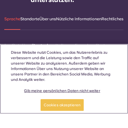
Sprache
Standorte
Über uns
Nützliche Informationen
Rechtliches
ñol
Català
Deutsch
Italian
French
Portuguese
Diese Website nutzt Cookies, um das Nutzererlebnis zu
verbessern und die Leistung sowie den Traffic auf
unserer Website zu analysieren. Außerdem geben wir
Informationen Über uns Nutzung unserer Website an
unsere Partner in den Bereichen Social Media, Werbung
und Analytik weiter.
Kontakt
Gib meine persönlichen Daten nicht weiter
Jetzt bewerben
Mach eine Tour
Cookies akzeptieren
© 2026. Alle Rechte vorbehalten.
Wo auf dieser Website Begriffe verwendet werden, die sich auf
ein bestimmtes Geschlecht beziehen, gelten diese für alle,
unabhängig vom Geschlecht.