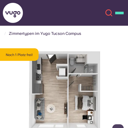
Zimmertypen im Yugo Tucson Campus
Über uns
English (GB)
Noch 1 Platz frei!
English (US)
Standorte
Chinese
Español
Mehr
Català
Deutsch
Italian
French
Konto
Sprache
Portuguese