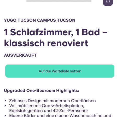
1
/
1
English (GB)
Wähle ein Land aus
Jetzt buchen
Wähle eine Stadt aus
English (US)
YUGO TUCSON CAMPUS TUCSON
Wähle eine Unterkunft aus
1 Schlafzimmer, 1 Bad –
Chinese
Anmelden
klassisch renoviert
Español
AUSVERKAUFT
Català
Auf die Warteliste setzen
Deutsch
Italian
Upgraded One-Bedroom Highlights:
Zeitloses Design mit modernen Oberflächen
French
Voll möbliert mit Quarz-Arbeitsplatten,
Edelstahlgeräten und 42-Zoll-Fernseher
Eigene Bäder und eine eigene Waschmaschine und