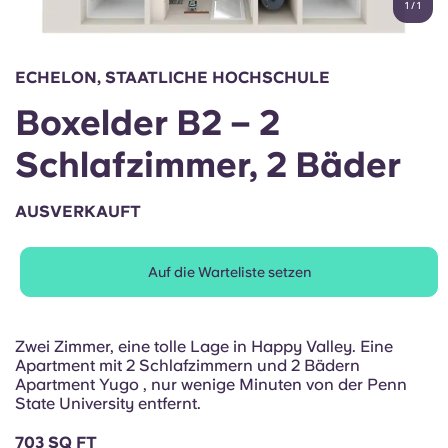
1
/
1
English (GB)
Wähle ein Land aus
Jetzt buchen
Wähle eine Stadt aus
English (US)
ECHELON, STAATLICHE HOCHSCHULE
Wähle eine Unterkunft aus
Boxelder B2 – 2
Chinese
Anmelden
Schlafzimmer, 2 Bäder
Español
AUSVERKAUFT
Català
Auf die Warteliste setzen
Deutsch
Italian
Zwei Zimmer, eine tolle Lage in Happy Valley. Eine
Apartment mit 2 Schlafzimmern und 2 Bädern
Apartment Yugo , nur wenige Minuten von der Penn
French
State University entfernt.
703 SQ FT