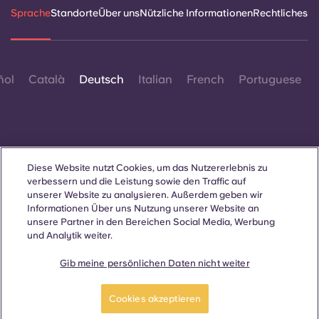
Sprache
Standorte
Über uns
Nützliche Informationen
Rechtliches
ñol
Català
Deutsch
Italian
French
Portuguese
Diese Website nutzt Cookies, um das Nutzererlebnis zu
Kontakt
verbessern und die Leistung sowie den Traffic auf
unserer Website zu analysieren. Außerdem geben wir
Informationen Über uns Nutzung unserer Website an
unsere Partner in den Bereichen Social Media, Werbung
und Analytik weiter.
© 2026. Alle Rechte vorbehalten.
Wo auf dieser Website Begriffe verwendet werden, die sich auf
ein bestimmtes Geschlecht beziehen, gelten diese für alle,
Gib meine persönlichen Daten nicht weiter
unabhängig vom Geschlecht.
Jetzt buchen
Cookies akzeptieren