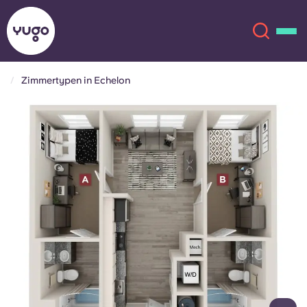
Zimmertypen in Echelon
Über uns
English (GB)
English (US)
Standorte
Chinese
Español
Mehr
Català
Deutsch
Italian
French
Konto
Sprache
Portuguese