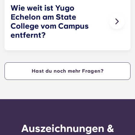
Gemeinschaftsbereichen und Schlafzimmern!
Wie weit ist Yugo
Echelon am State
College vom Campus
entfernt?
Yugo in State College bietet den Nittany Lions
Apartments an der Penn State Apartments zentral
an der West College Avenue liegen und nur
wenige Schritte vom Herzen des Campus entfernt
Hast du noch mehr Fragen?
sind. Yugo in State College ist eine praktische,
zentral gelegene Wohnanlage, die den Studenten
der Penn State ein Höchstmaß an Komfort bietet,
sodass sie in unseren Apartments State College,
PA, wohnen und schnell zum Unterricht gelangen
können!
Auszeichnungen &