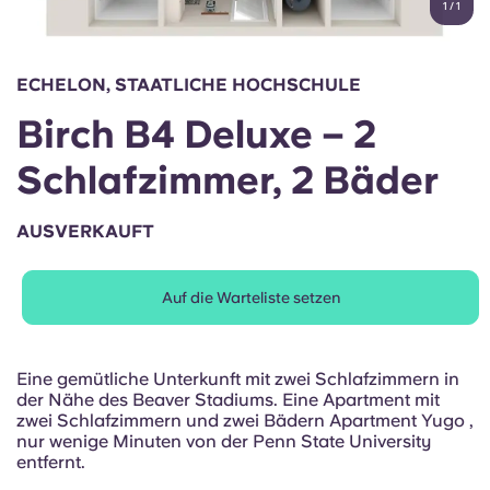
1
/
1
English (GB)
Wähle ein Land aus
Jetzt buchen
Wähle eine Stadt aus
English (US)
ECHELON, STAATLICHE HOCHSCHULE
Wähle eine Unterkunft aus
Birch B4 Deluxe – 2
Chinese
Anmelden
Schlafzimmer, 2 Bäder
Español
AUSVERKAUFT
Català
Auf die Warteliste setzen
Deutsch
Italian
Eine gemütliche Unterkunft mit zwei Schlafzimmern in
der Nähe des Beaver Stadiums. Eine Apartment mit
zwei Schlafzimmern und zwei Bädern Apartment Yugo ,
French
nur wenige Minuten von der Penn State University
entfernt.