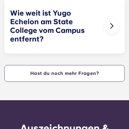
gestaltetes Möbelpaket in den
Gemeinschaftsbereichen und Schlafzimmern!
Wie weit ist Yugo
Echelon am State
College vom Campus
entfernt?
Yugo in State College bietet den Nittany Lions
Apartments an der Penn State Apartments zentral
an der West College Avenue liegen und nur
wenige Schritte vom Herzen des Campus entfernt
Hast du noch mehr Fragen?
sind. Yugo in State College ist eine praktische,
zentral gelegene Wohnanlage, die den Studenten
der Penn State ein Höchstmaß an Komfort bietet,
sodass sie in unseren Apartments State College,
PA, wohnen und schnell zum Unterricht gelangen
können!
Auszeichnungen &