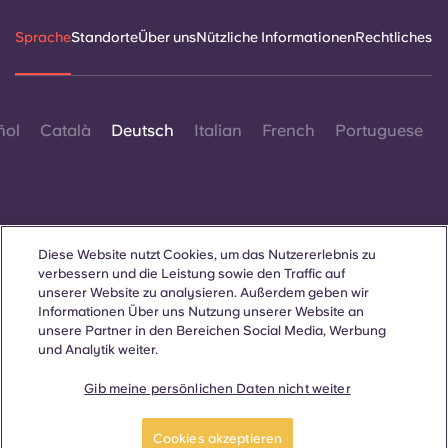
Sprache
Standorte
Über uns
Nützliche Informationen
Rechtliches
ñol
Català
Deutsch
Italian
French
Portuguese
Diese Website nutzt Cookies, um das Nutzererlebnis zu
Kontakt
verbessern und die Leistung sowie den Traffic auf
unserer Website zu analysieren. Außerdem geben wir
Informationen Über uns Nutzung unserer Website an
unsere Partner in den Bereichen Social Media, Werbung
und Analytik weiter.
© 2026. Alle Rechte vorbehalten.
Wo auf dieser Website Begriffe verwendet werden, die sich auf
ein bestimmtes Geschlecht beziehen, gelten diese für alle,
Gib meine persönlichen Daten nicht weiter
unabhängig vom Geschlecht.
Jetzt buchen
Cookies akzeptieren