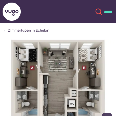
Zimmertypen in Echelon
Über uns
English (GB)
English (US)
Standorte
Chinese
Español
Mehr
Català
Deutsch
Italian
French
Konto
Sprache
Portuguese