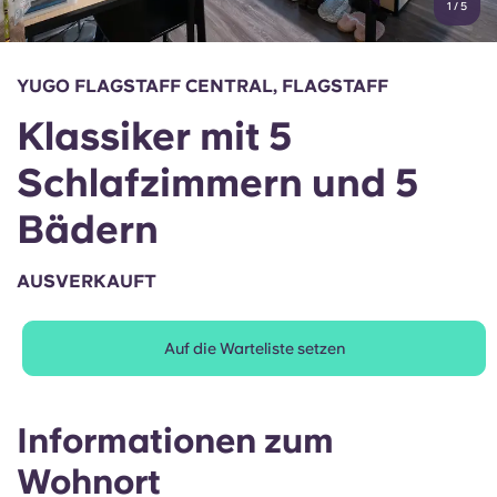
1
/
5
English (GB)
Wähle ein Land aus
Jetzt buchen
Wähle eine Stadt aus
English (US)
YUGO FLAGSTAFF CENTRAL, FLAGSTAFF
Wähle eine Unterkunft aus
Klassiker mit 5
Chinese
Anmelden
Schlafzimmern und 5
Español
Bädern
Català
AUSVERKAUFT
Deutsch
Auf die Warteliste setzen
Italian
Informationen zum
French
Wohnort