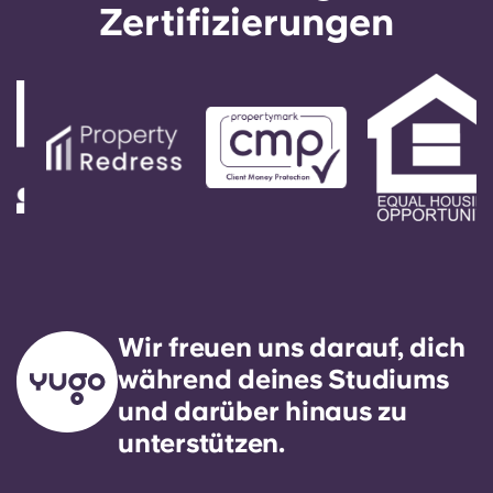
indem du den automatischen Anweisungen unter
Zertifizierungen
der Büronummer folgst. Deine Nachricht wird von
unserem Bereitschaftstechniker beantwortet. Es
ist unser ausdrückliches Ziel, auf alle allgemeinen
Serviceanfragen innerhalb von 24 Stunden zu
reagieren.
Wir freuen uns darauf, dich
während deines Studiums
und darüber hinaus zu
unterstützen.