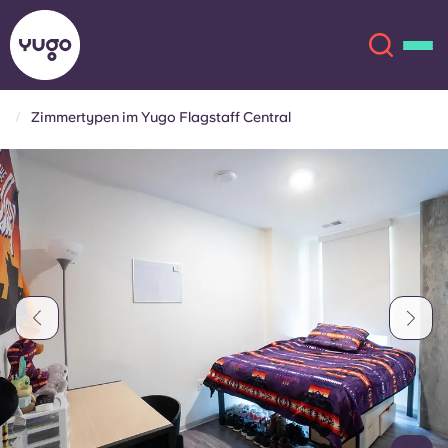
Zimmertypen im Yugo Flagstaff Central
Über uns
English (GB)
English (US)
Standorte
Chinese
Español
Mehr
Català
Deutsch
Italian
French
Konto
Sprache
Portuguese