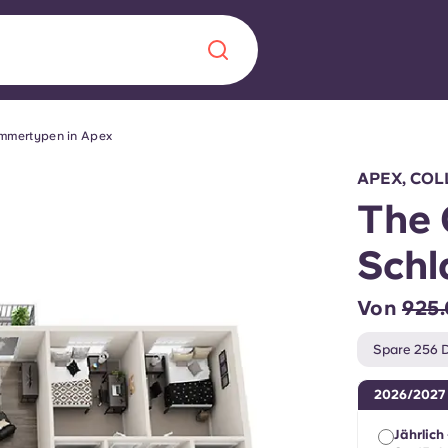
mmertypen in Apex
Chinese
Español
Català
APEX, COL
The 
Schl
Über uns
in Sachen
Von
925
Häufig gestellt
Spare 256 D
B sorgt für
Blog
2026/2027
te für die
Jährlich