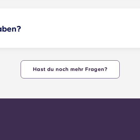
haben?
ndlich. Bitte beachte, dass es Rassenbeschränkungen und m
itere Informationen an das Wohnheimteam.
Hast du noch mehr Fragen?