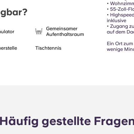
• Wohnzimme
• 55-Zoll-F
ügbar?
• Highspeed
inklusive
• Zugang zu 
Gemeinsamer
mulator
auf dem Dac
Aufenthaltsraum
Ein Ort zu
erstelle
Tischtennis
wenige Minu
Häufig gestellte Frage