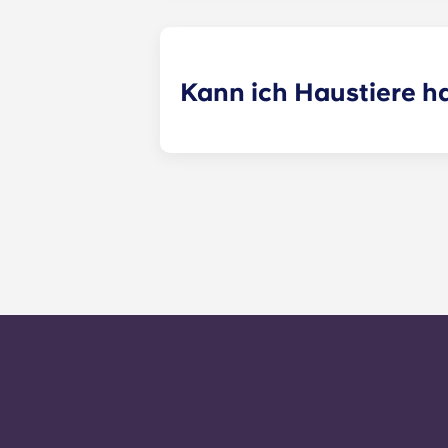
Kann ich Haustiere 
Ja, unsere Apartment haustierfreu
Gebühren gibt. Wende dich für we