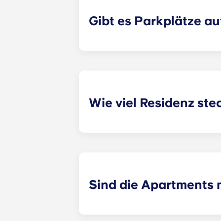
Gibt es Parkplätze a
Bewohner können einen Residenz un
bequem und zuverlässig parken zu
Wie viel Residenz stec
Alle unsere Grundrisse bieten ger
Apartments je nach gewähltem Gru
Sind die Apartments 
Ja, die Apartments für Highspeed-