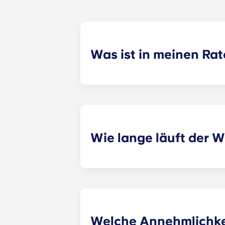
Was ist in meinen Ra
In den monatlichen Raten sind Hig
Flachbildfernseher mit ROKU sowie
Wie lange läuft der 
Die Mietverträge sehen 12 gleich h
Welche Annehmlichkei