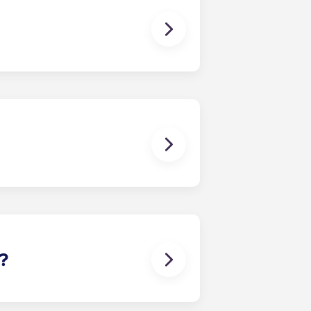
erfügbar sind), um jederzeit
me. Die genaue Wohnfläche unserer
?
dem über Kabelanschluss.