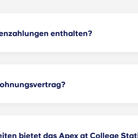
tenzahlungen enthalten?
hspeed-Internet, Kabelfernsehen, maßgeschneiderte Möbelpa
 die Müllabfuhr und die Nutzung unserer Annehmlichkeiten 
Wohnungsvertrag?
ohe monatliche Raten vor, die im August beginnen und im Ju
ten bietet das Apex at College Stat