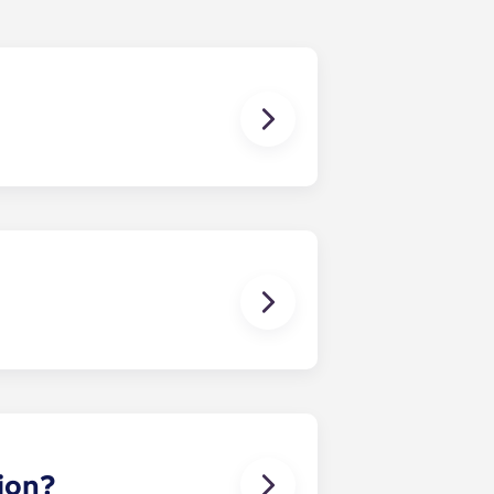
kete, ein 55-Zoll-
vor Ort enthalten.
li enden.
ion?