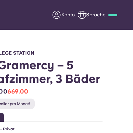
Konto
Sprache
Deutsch
Italian
French
Apply Now
LEGE STATION
Gramercy – 5
afzimmer, 3 Bäder
Werde Partner von Yugo
.00
669.00
e Fragen
Infos für Eltern
ollar pro Monat!
Kontakt aufnehmen
 – Privat