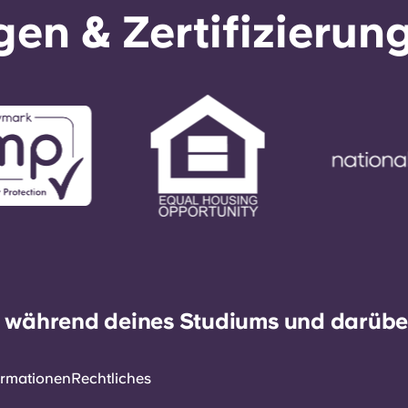
en & Zertifizierun
h während deines Studiums und darüber
ormationen
Rechtliches