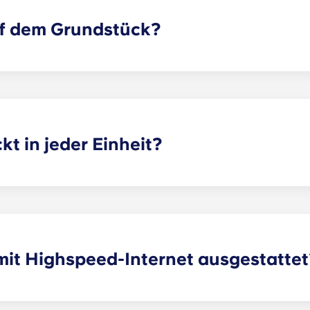
uf dem Grundstück?
serem hauseigenen Parkhaus reservieren (solange Plätze v
 können, wann immer sie es brauchen.
kt in jeder Einheit?
äumige, private Schlafzimmer und offene Gemeinschaftsräu
ndriss.
mit Highspeed-Internet ausgestattet
Internet mit WLAN verkabelt – jede Wohnung verfügt außer