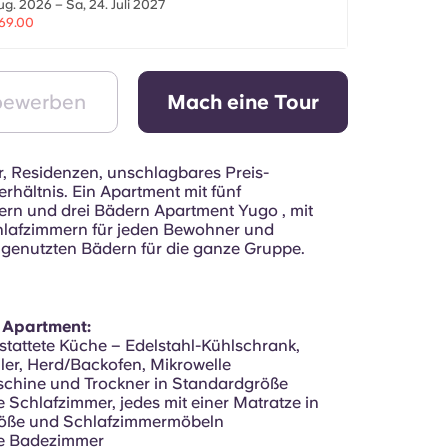
ug. 2026 – Sa, 24. Juli 2027
69.00
 bewerben
Mach eine Tour
, Residenzen, unschlagbares Preis-
rhältnis. Ein Apartment mit fünf
rn und drei Bädern Apartment Yugo , mit
lafzimmern für jeden Bewohner und
genutzten Bädern für die ganze Gruppe.
r Apartment:
estattete Küche – Edelstahl-Kühlschrank,
ler, Herd/Backofen, Mikrowelle
chine und Trockner in Standardgröße
e Schlafzimmer, jedes mit einer Matratze in
öße und Schlafzimmermöbeln
ne Badezimmer