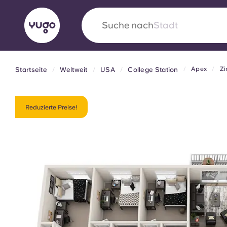
Suche nach
Land
Apex
Zi
Startseite
Weltweit
USA
College Station
English (GB)
English (US)
Über uns
Standorte
Mehr
Portuguese
Reduzierte Preise!
Yugo VCARB: Eine neue Ära 
Studentenwohnheime
Die wegweisende Partnerschaft Yugomit VCAR
Innovation, Ehrgeiz und unvergessliche Momen
Studenten.