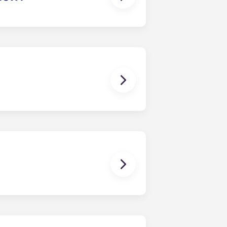
ty-Pool im Resort-Stil auf dem Dach
Golfsimulator in PGA-Qualität; ein
nen Innenhof mit Hängematten und
rnlounges; Parkplätze in der
 ausgestattet, darunter ein
hine und ein Trockner in
immer und das Schlafzimmer