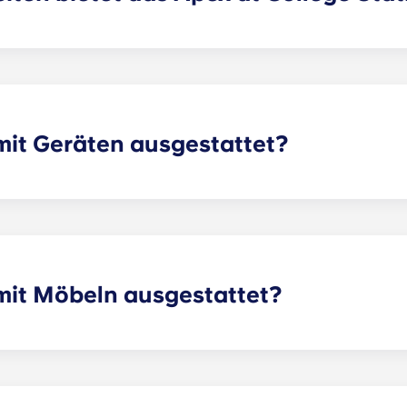
l an Spa-ähnlichen Annehmlichkeiten, darunter einen Infini
es Fitnessstudio mit Cardio-Bereich und Kraftraum; einen 
 einen VIP-Lounge-Bereich im Innen- und Außenbereich; ei
öglichkeiten im Freien; einen Computerraum mit privaten Le
ung vor Ort.
mit Geräten ausgestattet?
lege Station Apartments mit allen gängigen Edelstahlgeräten
in Herd mit Backofen, eine Mikrowelle sowie eine Waschmasc
mit Möbeln ausgestattet?
ozent möbliert! Deine Apartment mit Möbeln für das Wohnz
Matratze in Standardgröße.