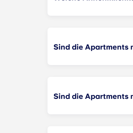
Apex bietet eine vielfältige Auswah
mit Sonnenterrasse; ein hochmodern
Spielzimmer; kostenlose Solarien;
Feuerstelle; Tischtennis und Grillm
Garage; sowie Wartung und Verwalt
Sind die Apartments 
Ja! Jede unserer Apartments in Col
Kühlschrank, ein Geschirrspüler, e
Standardgröße!
Sind die Apartments 
Jede Apartment Apex ist zu 100 Pr
ausgestattet, einschließlich einer 