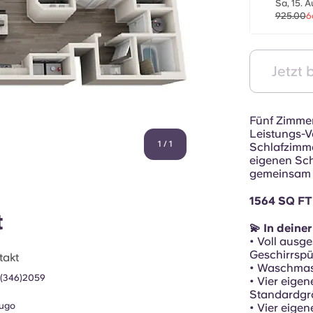
Sa, 15. A
925.00
6
Jetzt
Fünf Zimmer
Leistungs-Ve
1
/
1
Schlafzimme
eigenen Sch
gemeinsam 
1564 SQ FT
t
💫 In deine
• Voll ausg
Geschirrspü
takt
• Waschmas
 (346)2059
• Vier eigen
Standardgr
ugo
• Vier eige