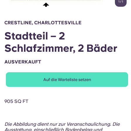
1
/
1
English (GB)
Wähle ein Land aus
Jetzt buchen
Wähle eine Stadt aus
English (US)
CRESTLINE, CHARLOTTESVILLE
Wähle eine Unterkunft aus
Stadtteil – 2
Chinese
Anmelden
Schlafzimmer, 2 Bäder
Español
AUSVERKAUFT
Català
Auf die Warteliste setzen
Deutsch
Italian
905 SQ FT
French
Die Abbildung dient nur zur Veranschaulichung. Die
Ausstattung, einschließlich Bodenbelag und