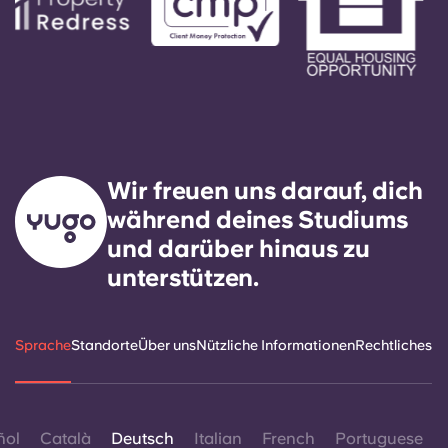
Wir freuen uns darauf, dich
während deines Studiums
und darüber hinaus zu
unterstützen.
Sprache
Standorte
Über uns
Nützliche Informationen
Rechtliches
ñol
Català
Deutsch
Italian
French
Portuguese