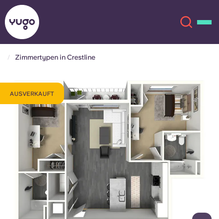
Zimmertypen in Crestline
Über uns
English (GB)
AUSVERKAUFT
English (US)
Standorte
Chinese
Español
Mehr
Català
Deutsch
Italian
French
Konto
Sprache
Portuguese