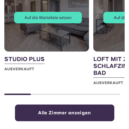
Auf die Warteliste setzen
Auf die 
STUDIO PLUS
LOFT MIT 2
SCHLAFZIM
AUSVERKAUFT
BAD
AUSVERKAUFT
Alle Zimmer anzeigen