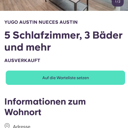
1
/
2
English (GB)
Wähle ein Land aus
Jetzt buchen
Wähle eine Stadt aus
English (US)
YUGO AUSTIN NUECES AUSTIN
Wähle eine Unterkunft aus
5 Schlafzimmer, 3 Bäder
Chinese
Anmelden
und mehr
Español
AUSVERKAUFT
Català
Auf die Warteliste setzen
Deutsch
Italian
Informationen zum
Wohnort
French
Adresse