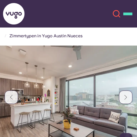
Zimmertypen in Yugo Austin Nueces
Über uns
English (GB)
English (US)
Standorte
Chinese
Español
Mehr
Català
Deutsch
Italian
French
Konto
Sprache
Portuguese