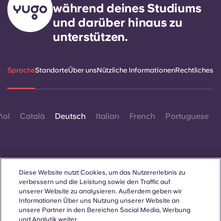
während deines Studiums
und darüber hinaus zu
unterstützen.
Sprache
Standorte
Über uns
Nützliche Informationen
Rechtliches
ñol
Català
Deutsch
Italian
French
Portuguese
Diese Website nutzt Cookies, um das Nutzererlebnis zu
verbessern und die Leistung sowie den Traffic auf
Kontakt
unserer Website zu analysieren. Außerdem geben wir
Informationen Über uns Nutzung unserer Website an
unsere Partner in den Bereichen Social Media, Werbung
und Analytik weiter.