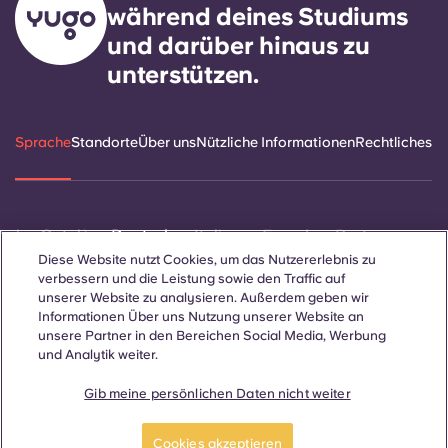
während deines Studiums
und darüber hinaus zu
unterstützen.
Sprache
Standorte
Über uns
Nützliche Informationen
Rechtliches
ñol
Català
Deutsch
Italian
French
Portuguese
Diese Website nutzt Cookies, um das Nutzererlebnis zu
verbessern und die Leistung sowie den Traffic auf
unserer Website zu analysieren. Außerdem geben wir
Informationen Über uns Nutzung unserer Website an
unsere Partner in den Bereichen Social Media, Werbung
und Analytik weiter.
Kontakt
Gib meine persönlichen Daten nicht weiter
Jetzt buchen
Cookies akzeptieren