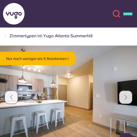
Zimmertypen im Yugo Atlanta Summerhill
Über uns
English (GB)
Nur noch weniger als 5 Residenzen !
English (US)
Standorte
Chinese
Español
Mehr
Català
Deutsch
Italian
French
Konto
Sprache
Portuguese