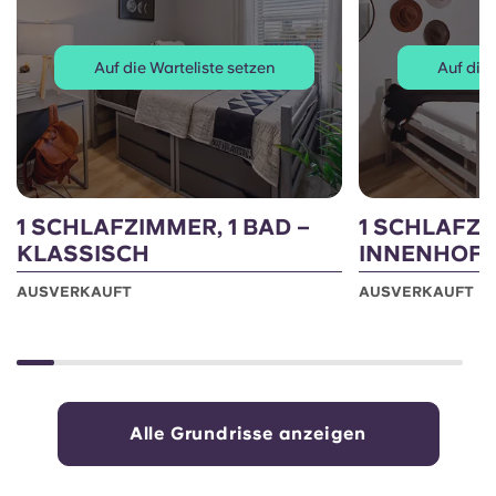
Auf die Warteliste setzen
Auf die 
1 SCHLAFZIMMER, 1 BAD –
1 SCHLAFZI
KLASSISCH
INNENHOF
AUSVERKAUFT
AUSVERKAUFT
Alle Grundrisse anzeigen