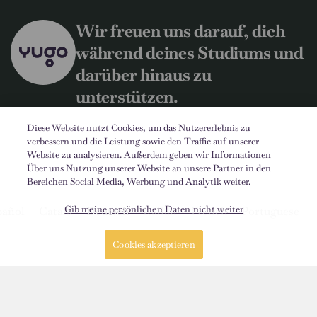
Wir freuen uns darauf, dich
während deines Studiums und
darüber hinaus zu
unterstützen.
Diese Website nutzt Cookies, um das Nutzererlebnis zu
verbessern und die Leistung sowie den Traffic auf unserer
Sprache
Standorte
Über uns
Nützliche Informationen
Rechtliches
Website zu analysieren. Außerdem geben wir Informationen
Über uns Nutzung unserer Website an unsere Partner in den
Bereichen Social Media, Werbung und Analytik weiter.
Gib meine persönlichen Daten nicht weiter
pañol
Català
Deutsch
Italian
French
Portuguese
Cookies akzeptieren
Kontakt