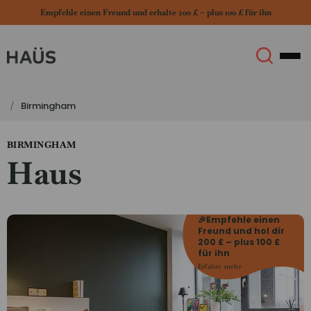
Empfehle einen Freund und erhalte 200 £ – plus 100 £ für ihn
Birmingham
Über uns
English (GB)
BIRMINGHAM
Haus
English (US)
Standorte
Chinese
Español
Mehr
🎉Empfehle einen
Freund und hol dir
200 £ – plus 100 £
Català
Deutsch
für ihn
Erfahre mehr
Italian
French