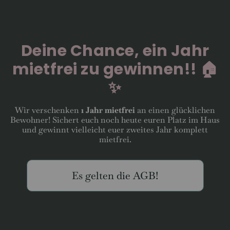
Portuguese
Deine Chance, ein Jahr
mietfrei zu gewinnen!! 🏠
✨
Wir verschenken
1 Jahr mietfrei
an einen glücklichen
Bewohner! Sichert euch noch heute euren Platz im Haus
und gewinnt vielleicht euer zweites Jahr komplett
mietfrei.
Es gelten die AGB!