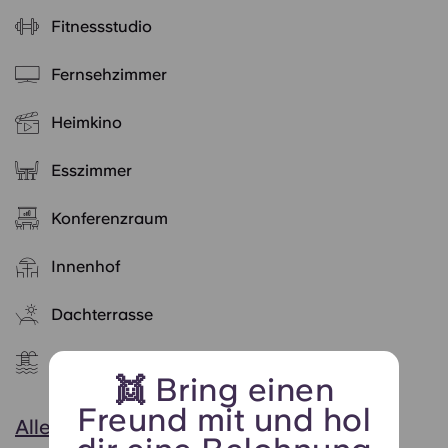
Fitnessstudio
Fernsehzimmer
Heimkino
Esszimmer
Konferenzraum
Innenhof
Dachterrasse
Schwimmbad
👯 Bring einen
Freund mit und hol
Alle anzeigen