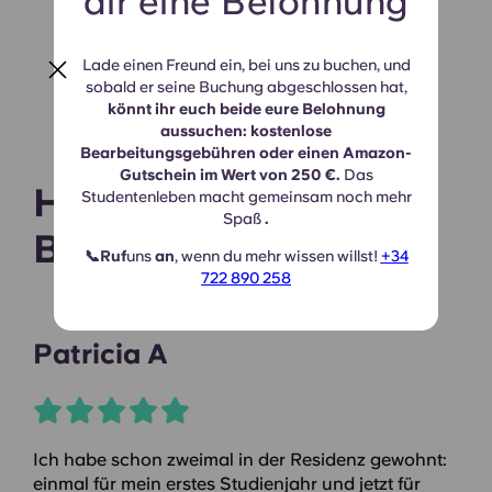
dir eine Belohnung
Lade einen Freund ein, bei uns zu buchen, und
sobald er seine Buchung abgeschlossen hat,
könnt ihr euch beide eure Belohnung
aussuchen: kostenlose
Bearbeitungsgebühren oder einen Amazon-
Gutschein im Wert von 250 €.
Das
Höre, was unsere
Studentenleben macht gemeinsam noch mehr
Spaß
.
Bewohner sagen
📞Ruf
uns
an
, wenn du mehr wissen willst!
+34
722 890 258
Patricia A
Ich habe schon zweimal in der Residenz gewohnt:
einmal für mein erstes Studienjahr und jetzt für