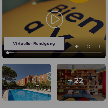
Konto
Sprache
Portuguese
English (GB)
Wähle ein Land aus
Jetzt buchen
Wähle eine Stadt aus
English (US)
Wähle eine Unterkunft aus
Chinese
Virtueller Rundgang
Anmelden
Español
Català
+ 22
Deutsch
Italian