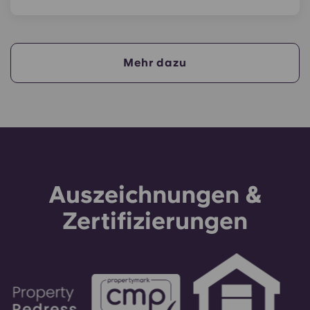
Ja, wenn du die Kosten für deine Unterkunft in
Raten bezahlst, brauchst du einen Bürgen, der
sicherstellt, dass du deine Zahlungen pünktlich
leisten kannst.
Mehr dazu
Ein Bürge übernimmt die Verpflichtung,
Zahlungen in deinem Namen zu leisten, falls du
aus irgendeinem Grund dazu nicht in der Lage
bist. Solltest du Schwierigkeiten haben, eine Rate
zu bezahlen, wende dich bitte zuerst an unser
Support-Team – dein Bürge wird nur als letztes
Mittel herangezogen.
Auszeichnungen &
Zertifizierungen