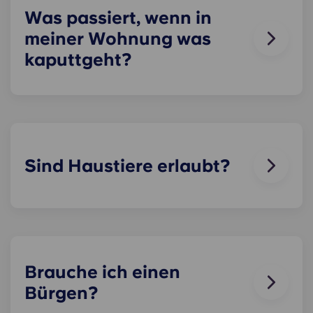
Was passiert, wenn in
Während deines Aufenthalts kannst du deine
meiner Wohnung was
Wohnung nach Belieben einrichten, solange du
kaputtgeht?
sie wieder so hinterlässt, wie sie bei deinem
Einzug aussah!
Wir können dir helfen. Unser freundliches
Wartungsteam steht dir jederzeit zur Verfügung,
wenn in deiner Wohnung etwas kaputt geht oder
nicht funktioniert. Melde dich einfach bei unserer
Hotline oder an der Rezeption, und wir helfen dir
Sind Haustiere erlaubt?
so schnell wie möglich weiter.
Wir lieben Tiere, aber zum Wohle der Tiere und
aus Rücksicht auf andere Bewohner, die zum
Beispiel unter Allergien leiden, sind Tiere in
unseren Gebäuden nicht erlaubt.
Brauche ich einen
Bürgen?